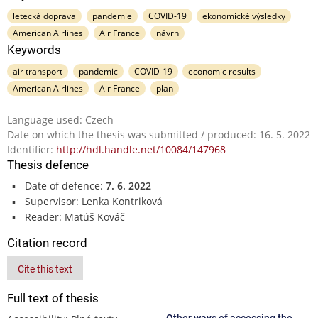
letecká doprava
pandemie
COVID-19
ekonomické výsledky
American Airlines
Air France
návrh
Keywords
air transport
pandemic
COVID-19
economic results
American Airlines
Air France
plan
Language used: Czech
Date on which the thesis was submitted / produced: 16. 5. 2022
Identifier:
http://hdl.handle.net/10084/147968
Thesis defence
Date of defence:
7. 6. 2022
Supervisor: Lenka Kontriková
Reader: Matúš Kováč
Citation record
Cite this text
Full text of thesis
Other ways of accessing the