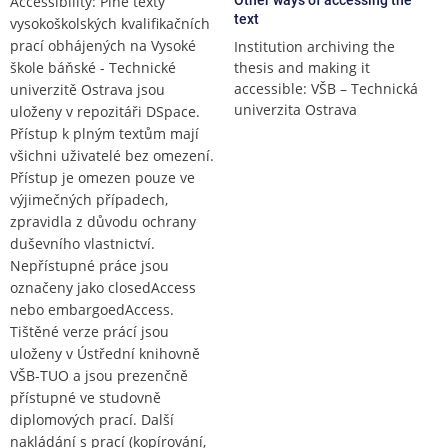
Accessibility: Plné texty
text
vysokoškolských kvalifikačních
prací obhájených na Vysoké
Institution archiving the
škole báňské - Technické
thesis and making it
accessible: VŠB – Technická
univerzitě Ostrava jsou
univerzita Ostrava
uloženy v repozitáři DSpace.
Přístup k plným textům mají
všichni uživatelé bez omezení.
Přístup je omezen pouze ve
výjimečných případech,
zpravidla z důvodu ochrany
duševního vlastnictví.
Nepřístupné práce jsou
označeny jako closedAccess
nebo embargoedAccess.
Tištěné verze prácí jsou
uloženy v Ústřední knihovně
VŠB-TUO a jsou prezenčně
přístupné ve studovně
diplomových prací. Další
nakládání s prací (kopírování,