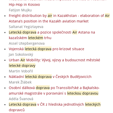
Hip-Hop in Kosovo
Fatijon Mujku
Freight distribution by
air
in Kazakhstan - elaboration of
Air
Astana’s position in the Kazakh aviation market
Saltanat Yegiztayeva
Letecká doprava
a pozice společnosti
Air
Astana na
kazašském
leteckém
trhu
Assel Utepbergenova
Vojenská
letecká doprava
pro krizové situace
Jan Sokolovský
Urban
Air
Mobility: Vývoj, výzvy a budoucnost městské
letecké dopravy
Martin Vobořil
Nákladní
letecká doprava
v Českých Budějovicích
Marek Žlábek
Osobní dálková
doprava
po Transsibiřské a Bajkalsko-
amurské magistrále v porovnání s
leteckou dopravou
Adéla Švanová
Letecká doprava
v ČR z hlediska jednotlivých
leteckých
dopravců