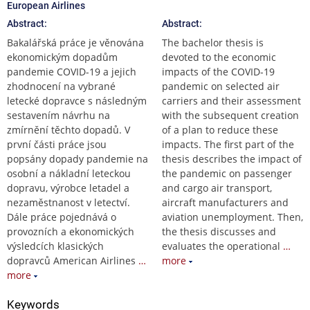
European Airlines
Abstract:
Abstract:
Bakalářská práce je věnována
The bachelor thesis is
ekonomickým dopadům
devoted to the economic
pandemie COVID-19 a jejich
impacts of the COVID-19
zhodnocení na vybrané
pandemic on selected air
letecké dopravce s následným
carriers and their assessment
sestavením návrhu na
with the subsequent creation
zmírnění těchto dopadů. V
of a plan to reduce these
první části práce jsou
impacts. The first part of the
popsány dopady pandemie na
thesis describes the impact of
osobní a nákladní leteckou
the pandemic on passenger
dopravu, výrobce letadel a
and cargo air transport,
nezaměstnanost v letectví.
aircraft manufacturers and
Dále práce pojednává o
aviation unemployment. Then,
provozních a ekonomických
the thesis discusses and
výsledcích klasických
evaluates the operational
…
dopravců American Airlines
…
more
more
Keywords