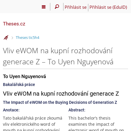
Přihlásit se
Přihlásit se (EduID)
Theses.cz
>
Theses tic5h4
Vliv eWOM na kupní rozhodování
generace Z – To Uyen Nguyenová
To Uyen Nguyenová
Bakalářská práce
Vliv eWOM na kupní rozhodování generace Z
The Impact of eWOM on the Buying Decisions of Generation Z
Anotace:
Abstract:
Tato bakalářská práce zkoumá
This bachelor’s thesis
vliv elektronického word of
examines the impact of
mouth na kupní rozhodování
electronic word of mouth on