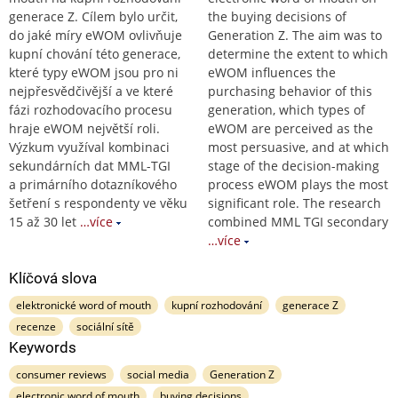
generace Z. Cílem bylo určit,
the buying decisions of
do jaké míry eWOM ovlivňuje
Generation Z. The aim was to
kupní chování této generace,
determine the extent to which
které typy eWOM jsou pro ni
eWOM influences the
nejpřesvědčivější a ve které
purchasing behavior of this
fázi rozhodovacího procesu
generation, which types of
hraje eWOM největší roli.
eWOM are perceived as the
Výzkum využíval kombinaci
most persuasive, and at which
sekundárních dat MML-TGI
stage of the decision-making
a primárního dotazníkového
process eWOM plays the most
šetření s respondenty ve věku
significant role. The research
15 až 30 let
…více
combined MML TGI secondary
…více
Klíčová slova
elektronické word of mouth
kupní rozhodování
generace Z
recenze
sociální sítě
Keywords
consumer reviews
social media
Generation Z
electronic word of mouth
buying decisions