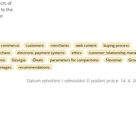
cts of
 to the
nt
ic commerce
customers
merchants
web content
buying process
rchase
electronic payment systems
ethics
customer relationship man
sis
Georgia
iDeals
parameters for comparisons
Slevomat
Gro
antages
recommendations.
Datum vytvoření / odevzdání či podání práce: 14. 4. 