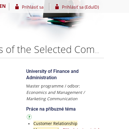
EN
Prihlásiť sa
Prihlásiť sa (EduID)
Discount servers/portals as a part of Business Models of the Selected Companies – Ing. Mariam Pataraya
University of Finance and
Administration
Master programme / odbor:
Economics and Management /
Marketing Communication
Práce na příbuzné téma
Customer Relationship