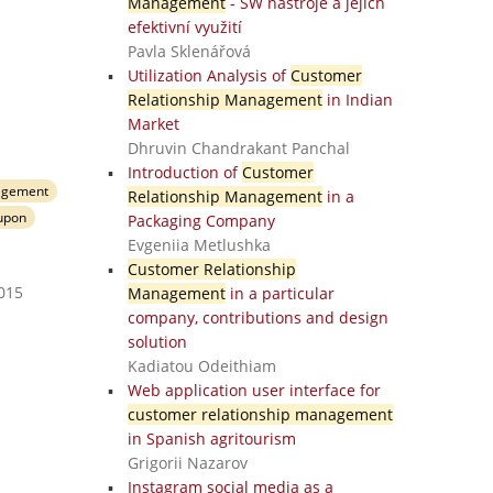
Management
- SW nástroje a jejich
efektivní využití
Pavla Sklenářová
Utilization Analysis of
Customer
Relationship Management
in Indian
Market
Dhruvin Chandrakant Panchal
Introduction of
Customer
agement
Relationship Management
in a
upon
Packaging Company
Evgeniia Metlushka
Customer Relationship
2015
Management
in a particular
company, contributions and design
solution
Kadiatou Odeithiam
Web application user interface for
customer relationship management
in Spanish agritourism
Grigorii Nazarov
Instagram social media as a