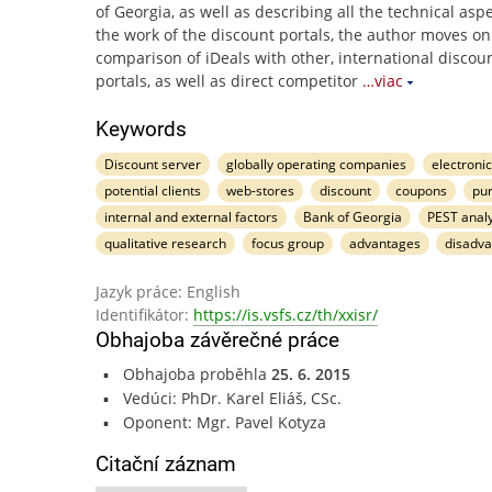
of Georgia, as well as describing all the technical aspe
the work of the discount portals, the author moves on
comparison of iDeals with other, international discou
portals, as well as direct competitor
…viac
Keywords
Discount server
globally operating companies
electron
potential clients
web-stores
discount
coupons
pu
internal and external factors
Bank of Georgia
PEST analy
qualitative research
focus group
advantages
disadv
Jazyk práce: English
Identifikátor:
https://is.vsfs.cz/th/xxisr/
Obhajoba závěrečné práce
Obhajoba proběhla
25. 6. 2015
Vedúci: PhDr. Karel Eliáš, CSc.
Oponent: Mgr. Pavel Kotyza
Citační záznam