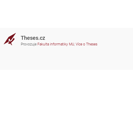
Theses.cz
Provozuje
Fakulta informatiky MU
,
Více o Theses
Potřebujete poradit?
Zapojené školy
theses@fi.muni.cz
Správci zapojených škol
Nápověda
Soukromí
Často kladené dotazy
Přístupnost
Zobrazit klasickou verzi