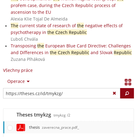
proFem case, during the Czech Republic process of
ascension to the EU
Alexia Klie Tojal De Almeida
The
current state of research of
the
negative effects of
psychotherapy in
the Czech Republic
Ľuboš Chvála
Transposing
the
European Blue Card Directive: Challenges
and Differences in
the Czech Republic
and Slovak
Republic
Zuzana Plháková
Všechny práce
Operace
Vy
Theses tmykzg
tmykzg
/2
thesis
zaverecna_prace.pdf_