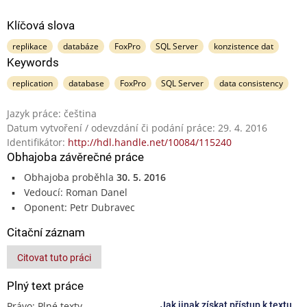
Klíčová slova
replikace
databáze
FoxPro
SQL Server
konzistence dat
Keywords
replication
database
FoxPro
SQL Server
data consistency
Jazyk práce: čeština
Datum vytvoření / odevzdání či podání práce: 29. 4. 2016
Identifikátor:
http://hdl.handle.net/10084/115240
Obhajoba závěrečné práce
Obhajoba proběhla
30. 5. 2016
Vedoucí: Roman Danel
Oponent: Petr Dubravec
Citační záznam
Citovat tuto práci
Plný text práce
Právo: Plné texty
Jak jinak získat přístup k textu