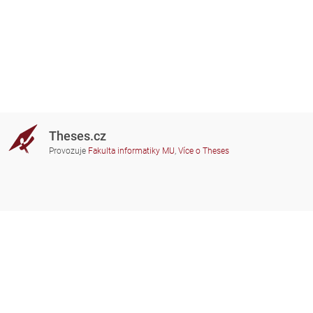
Theses.cz
Provozuje
Fakulta informatiky MU
,
Více o Theses
Potřebujete poradit?
Zapojené školy
theses@fi.muni.cz
Správci zapojených škol
Nápověda
Soukromí
Často kladené dotazy
Přístupnost