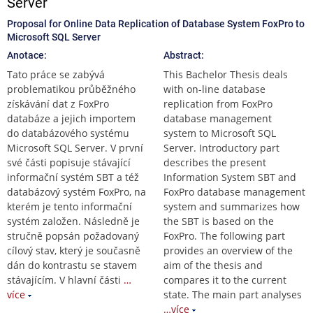
Server
Proposal for Online Data Replication of Database System FoxPro to
Microsoft SQL Server
Anotace:
Abstract:
Tato práce se zabývá
This Bachelor Thesis deals
problematikou průběžného
with on-line database
získávání dat z FoxPro
replication from FoxPro
databáze a jejich importem
database management
do databázového systému
system to Microsoft SQL
Microsoft SQL Server. V první
Server. Introductory part
své části popisuje stávající
describes the present
informační systém SBT a též
Information System SBT and
databázový systém FoxPro, na
FoxPro database management
kterém je tento informační
system and summarizes how
systém založen. Následně je
the SBT is based on the
stručně popsán požadovaný
FoxPro. The following part
cílový stav, který je současně
provides an overview of the
dán do kontrastu se stavem
aim of the thesis and
stávajícím. V hlavní části
…
compares it to the current
více
state. The main part analyses
…více