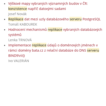
Výškové mapy vybraných významných budov v ČR:
konzistence
napříč datovými sadami
Josef Novák
Replikace
dat mezi uzly databázového
serveru
PostgreSQL
Tomáš KABOUREK
Hodnocení mechanismů
replikace
vybraných databázových
systémů
Lenka TRNOVÁ
Implementace
replikace
údajů o doménových jménech v
rámci domény bata.cz z relační databáze do DNS
serveru
BIND9\nl{}
Ivo VALERIÁN