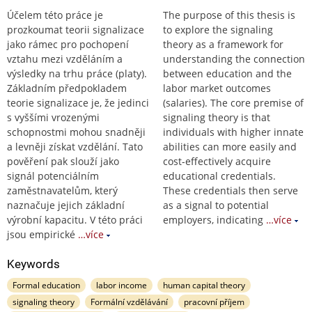
Účelem této práce je
The purpose of this thesis is
prozkoumat teorii signalizace
to explore the signaling
jako rámec pro pochopení
theory as a framework for
vztahu mezi vzděláním a
understanding the connection
výsledky na trhu práce (platy).
between education and the
Základním předpokladem
labor market outcomes
teorie signalizace je, že jedinci
(salaries). The core premise of
s vyššími vrozenými
signaling theory is that
schopnostmi mohou snadněji
individuals with higher innate
a levněji získat vzdělání. Tato
abilities can more easily and
pověření pak slouží jako
cost-effectively acquire
signál potenciálním
educational credentials.
zaměstnavatelům, který
These credentials then serve
naznačuje jejich základní
as a signal to potential
výrobní kapacitu. V této práci
employers, indicating
…více
jsou empirické
…více
Keywords
Formal education
labor income
human capital theory
signaling theory
Formální vzdělávání
pracovní příjem