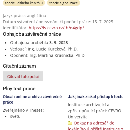
teorie lidského kapitálu
teorie signalizace
Jazyk práce: angličtina
Datum vytvoření / odevzdání či podání práce: 15. 7. 2025
Identifikátor:
https://is.cevro.cz/th/d4gdp/
Obhajoba závěrečné práce
Obhajoba proběhla
3. 9. 2025
Vedoucí: Ing. Lucie Kureková, Ph.D.
Oponent: Ing. Martina Krásnická, Ph.D.
Citační záznam
Citovat tuto práci
Plný text práce
Obsah online archivu závěrečné
Jak jinak získat přístup k textu
práce
Instituce archivující a
Zveřejněno v Theses:
zpřístupňující práci: CEVRO
světu
Univerzita
Odkaz na adresář do
lokálního úložiště instituce