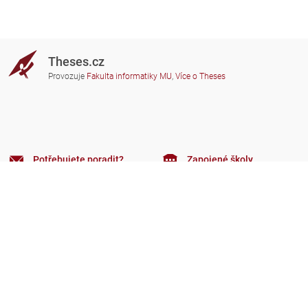
Theses.cz
Provozuje
Fakulta informatiky MU
,
Více o Theses
Potřebujete poradit?
Zapojené školy
theses@fi.muni.cz
Správci zapojených škol
Nápověda
Soukromí
Často kladené dotazy
Přístupnost
Zobrazit klasickou verzi