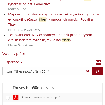
rybářské oblasti Pohořelice
Martin Kincl
Mapování distribuce a vyhodnocení ekologické niky bobra
evropského (Castor
fiber
) v národních parcích Podyjí a
Thayatal
Natálie GRYGAROVÁ
Testování efektivity ochranných nátěrů před ohryzem
dřevin bobrem evropským (Castor
fiber
)
Eliška Ševčíková
Všechny práce
Operace
Vy
Theses tsm50n
tsm50n
/2
thesis
zaverecna_prace.pdf_