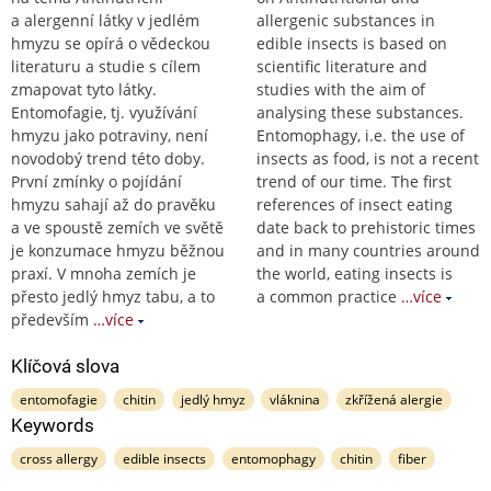
a alergenní látky v jedlém
allergenic substances in
hmyzu se opírá o vědeckou
edible insects is based on
literaturu a studie s cílem
scientific literature and
zmapovat tyto látky.
studies with the aim of
Entomofagie, tj. využívání
analysing these substances.
hmyzu jako potraviny, není
Entomophagy, i.e. the use of
novodobý trend této doby.
insects as food, is not a recent
První zmínky o pojídání
trend of our time. The first
hmyzu sahají až do pravěku
references of insect eating
a ve spoustě zemích ve světě
date back to prehistoric times
je konzumace hmyzu běžnou
and in many countries around
praxí. V mnoha zemích je
the world, eating insects is
přesto jedlý hmyz tabu, a to
a common practice
…více
především
…více
Klíčová slova
entomofagie
chitin
jedlý hmyz
vláknina
zkřížená alergie
Keywords
cross allergy
edible insects
entomophagy
chitin
fiber