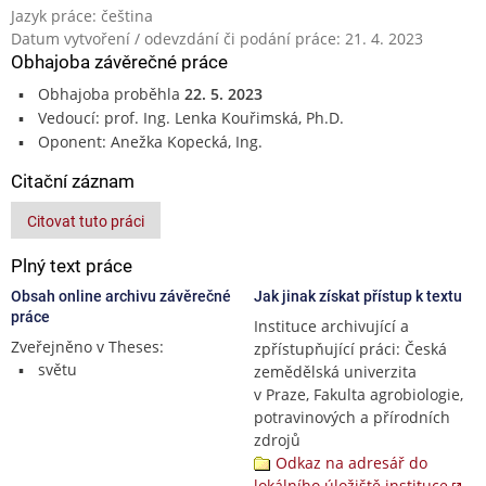
Jazyk práce: čeština
Datum vytvoření / odevzdání či podání práce: 21. 4. 2023
Obhajoba závěrečné práce
Obhajoba proběhla
22. 5. 2023
Vedoucí: prof. Ing. Lenka Kouřimská, Ph.D.
Oponent: Anežka Kopecká, Ing.
Citační záznam
Citovat tuto práci
Plný text práce
Obsah online archivu závěrečné
Jak jinak získat přístup k textu
práce
Instituce archivující a
Zveřejněno v Theses:
zpřístupňující práci: Česká
světu
zemědělská univerzita
v Praze, Fakulta agrobiologie,
potravinových a přírodních
zdrojů
Odkaz na adresář do
lokálního úložiště instituce