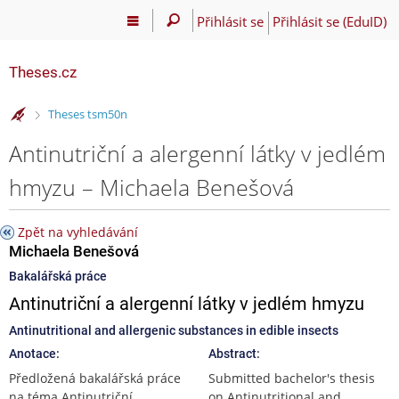
Přihlásit se
Přihlásit se (EduID)
Theses.cz
>
Theses tsm50n
Antinutriční a alergenní látky v jedlém
hmyzu – Michaela Benešová
Zpět na vyhledávání
Michaela Benešová
Bakalářská práce
Antinutriční a alergenní látky v jedlém hmyzu
Antinutritional and allergenic substances in edible insects
Anotace:
Abstract:
Předložená bakalářská práce
Submitted bachelor's thesis
na téma Antinutriční
on Antinutritional and