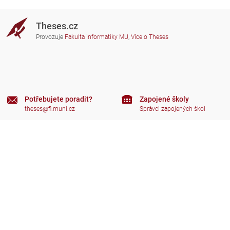
Theses.cz
Provozuje
Fakulta informatiky MU
,
Více o Theses
Potřebujete poradit?
Zapojené školy
theses@fi.muni.cz
Správci zapojených škol
Nápověda
Soukromí
Často kladené dotazy
Přístupnost
Zobrazit klasickou verzi
Nahoru