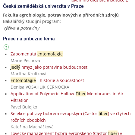
Česká zemědělská univerzita v Praze
Fakulta agrobiologie, potravinových a přírodních zdrojů
Bakalářský studijní program:
Výživa a potraviny
Práce na příbuzné téma
Zapomenutá
entomofagie
Marie Pěchová
Jedlý
hmyz jako potravina budoucnosti
Martina Krulíková
Entomofágie
- historie a součastnost
Denisa VOŠAHLÍK ČERNOCKÁ
Application of Polymeric Hollow-
Fiber
Membranes in Air
Filtration
Pavel Bulejko
Selekce potravy bobrem evropským (Castor
fiber
) ve čtyřech
ročních obdobích
Kateřina Macháčková
Lovecký management bobra evropského (Castor
fiber
) v