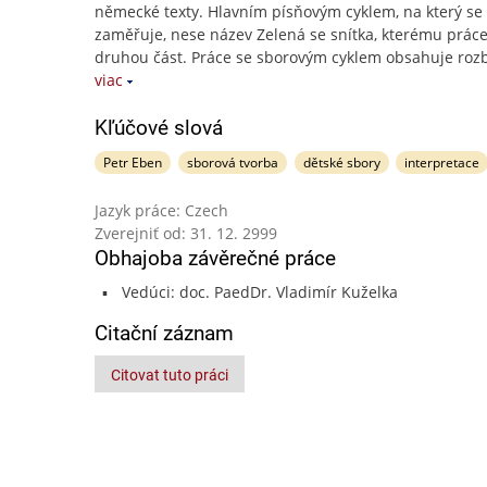
německé texty. Hlavním písňovým cyklem, na který se
zaměřuje, nese název Zelená se snítka, kterému prác
druhou část. Práce se sborovým cyklem obsahuje roz
viac
Kľúčové slová
Petr Eben
sborová tvorba
dětské sbory
interpretace
Jazyk práce: Czech
Zverejniť od: 31. 12. 2999
Obhajoba závěrečné práce
Vedúci: doc. PaedDr. Vladimír Kuželka
Citační záznam
Citovat tuto práci