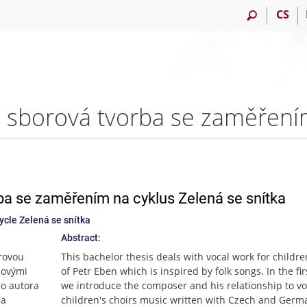
CS
ba se zaměřením na cyklus Zelená se snítka
cycle Zelená se snítka
Abstract:
rovou
This bachelor thesis deals with vocal work for childre
dovými
of Petr Eben which is inspired by folk songs. In the fir
ho autora
we introduce the composer and his relationship to vo
 a
children's choirs music written with Czech and Germa