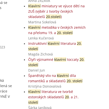
Anna ZRZAVÁ
ná se
Klavírní
miniatury ve výuce dětí na
s
ZUŠ (výběr z tvorby českých
skladatelů
20.století
)
Martina Sokelová
Klavírní
metodika v českých zemích
na přelomu 19. a
20. století
Lenka Kučerová
Instruktivní
klavírní
literatura
20.
2023
století
Magda Zichová
Čtyři významné
klavírní
toccaty
20.
století
Daniel Jun
Španělský vliv na
klavírní
díla
ská
romantiků a skladatelů
20. století
lená se
Kristýna Donovalová
práce
Klavírní
literatura ve tvorbě
KYNĚ V
estonských skladatelů
20
. a 21.
století
Šárka Janíková