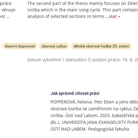
 práce
The second part of the thesis mainly focuses on Zele
e věnuje
snítka which is the main song cycle. This part contain
bor
…
analysis of selected sections in terms
…viac
klavírní doprovod
sborový cyklus
dětská sborová hudba 20. století
Datum vytvoření / odevzdání či podání práce: 18. 8. 
Jak správně citovat práci
POPPEROVÁ, Helena. Petr Eben a jeho dět
sborová tvorba se zaměřením na cyklus Ze
snítka. Ústí nad Labem, 2023. bakalářská 
(Bc.). UNIVERZITA JANA EVANGELISTY PUR
ÚSTÍ NAD LABEM. Pedagogická fakulta