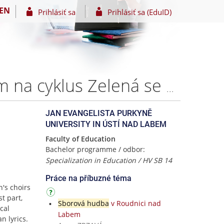
EN
Prihlásiť sa
Prihlásiť sa (EduID)
Petr Eben a jeho dětská sborová tvorba se zaměřením na cyklus Zelená se snítka – Helena POPPEROVÁ
JAN EVANGELISTA PURKYNĚ
UNIVERSITY IN ÚSTÍ NAD LABEM
Faculty of Education
Bachelor programme / odbor:
Specialization in Education / HV SB 14
Práce na příbuzné téma
n's choirs
st part,
Sborová hudba
v Roudnici nad
cal
Labem
n lyrics.