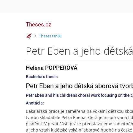
Theses.cz
>
Theses tsn8il
Helena POPPEROVÁ
Bachelor's thesis
Petr Eben a jeho dětská sborová tvor
Petr Eben and his children's choral work focusing on the 
Anotácia:
Bakalářská práce je zaměřena na vokální dětskou sbo
tvorbu skladatele Petra Ebena, která je inspirovaná li
písněmi. V první části práce představujeme samotné
a jeho vztah k dětské vokální sborové hudbě na české