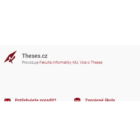
Theses.cz
Provozuje
Fakulta informatiky MU
,
Více o Theses
Potřebujete poradit?
Zapojené školy
theses@fi.muni.cz
Správci zapojených škol
Nápověda
Soukromí
Často kladené dotazy
Přístupnost