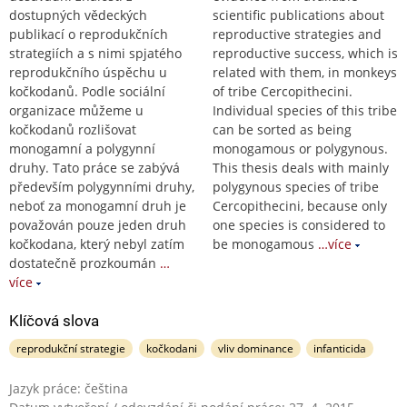
dostupných vědeckých
scientific publications about
publikací o reprodukčních
reproductive strategies and
strategiích a s nimi spjatého
reproductive success, which is
reprodukčního úspěchu u
related with them, in monkeys
kočkodanů. Podle sociální
of tribe Cercopithecini.
organizace můžeme u
Individual species of this tribe
kočkodanů rozlišovat
can be sorted as being
monogamní a polygynní
monogamous or polygynous.
druhy. Tato práce se zabývá
This thesis deals with mainly
především polygynními druhy,
polygynous species of tribe
neboť za monogamní druh je
Cercopithecini, because only
považován pouze jeden druh
one species is considered to
kočkodana, který nebyl zatím
be monogamous
…více
dostatečně prozkoumán
…
více
Klíčová slova
reprodukční strategie
kočkodani
vliv dominance
infanticida
Jazyk práce: čeština