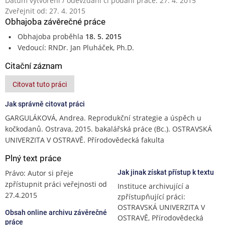
Datum vytvoření / odevzdání či podání práce: 27. 4. 2015
Zveřejnit od: 27. 4. 2015
Obhajoba závěrečné práce
Obhajoba proběhla
18. 5. 2015
Vedoucí: RNDr. Jan Pluháček, Ph.D.
Citační záznam
Citovat tuto práci
Jak správně citovat práci
GARGULÁKOVÁ, Andrea. Reprodukční strategie a úspěch u
kočkodanů. Ostrava, 2015. bakalářská práce (Bc.). OSTRAVSKÁ
UNIVERZITA V OSTRAVĚ. Přírodovědecká fakulta
Plný text práce
Právo: Autor si přeje
Jak jinak získat přístup k textu
zpřístupnit práci veřejnosti od
Instituce archivující a
27.4.2015
zpřístupňující práci:
OSTRAVSKÁ UNIVERZITA V
Obsah online archivu závěrečné
OSTRAVĚ, Přírodovědecká
práce