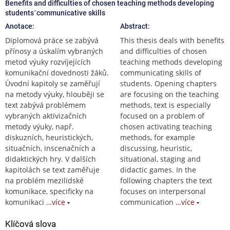
Benefits and difficulties of chosen teaching methods developing
students´communicative skills
Anotace:
Abstract:
Diplomová práce se zabývá
This thesis deals with benefits
přínosy a úskalím vybraných
and difficulties of chosen
metod výuky rozvíjejících
teaching methods developing
komunikační dovednosti žáků.
communicating skills of
Úvodní kapitoly se zaměřují
students. Opening chapters
na metody výuky, hlouběji se
are focusing on the teaching
text zabývá problémem
methods, text is especially
vybraných aktivizačních
focused on a problem of
metody výuky, např.
chosen activating teaching
diskuzních, heuristických,
methods, for example
situačních, inscenačních a
discussing, heuristic,
didaktických hry. V dalších
situational, staging and
kapitolách se text zaměřuje
didactic games. In the
na problém mezilidské
following chapters the text
komunikace, specificky na
focuses on interpersonal
komunikaci
…více
communication
…více
Klíčová slova