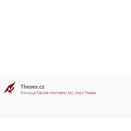
Theses.cz
Provozuje
Fakulta informatiky MU
,
Více o Theses
Potřebujete poradit?
Zapojené školy