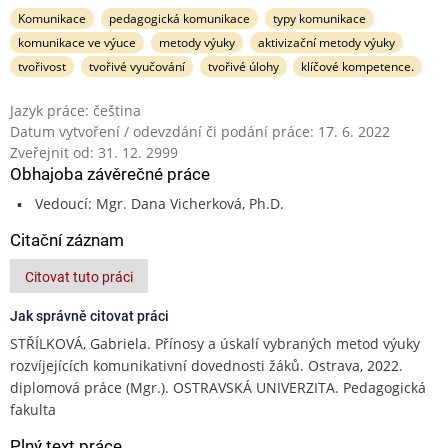
Komunikace
pedagogická komunikace
typy komunikace
komunikace ve výuce
metody výuky
aktivizační metody výuky
tvořivost
tvořivé vyučování
tvořivé úlohy
klíčové kompetence.
Jazyk práce: čeština
Datum vytvoření / odevzdání či podání práce: 17. 6. 2022
Zveřejnit od: 31. 12. 2999
Obhajoba závěrečné práce
Vedoucí: Mgr. Dana Vicherková, Ph.D.
Citační záznam
Citovat tuto práci
Jak správně citovat práci
STŘÍLKOVÁ, Gabriela. Přínosy a úskalí vybraných metod výuky
rozvíjejících komunikativní dovednosti žáků. Ostrava, 2022.
diplomová práce (Mgr.). OSTRAVSKÁ UNIVERZITA. Pedagogická
fakulta
Plný text práce