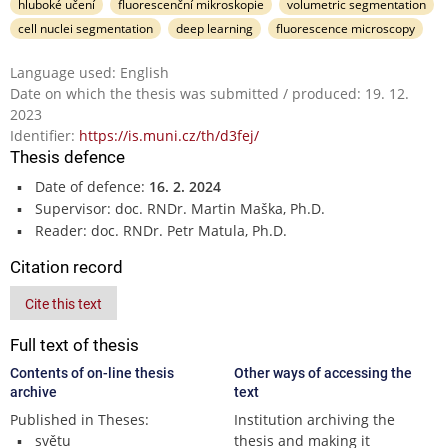
hluboké učení
fluorescenční mikroskopie
volumetric segmentation
cell nuclei segmentation
deep learning
fluorescence microscopy
Language used: English
Date on which the thesis was submitted / produced: 19. 12.
2023
Identifier:
https://is.muni.cz/th/d3fej/
Thesis defence
Date of defence:
16. 2. 2024
Supervisor: doc. RNDr. Martin Maška, Ph.D.
Reader: doc. RNDr. Petr Matula, Ph.D.
Citation record
Cite this text
Full text of thesis
Contents of on-line thesis
Other ways of accessing the
archive
text
Published in Theses:
Institution archiving the
světu
thesis and making it