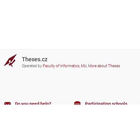
Theses.cz
Operated by
Faculty of Informatics, MU
,
More about Theses
Do you need help?
Participating schools
theses@fi.muni.cz
Administrators of educational
institutions involved
Help
Privacy
Frequently asked questions
Accessibility