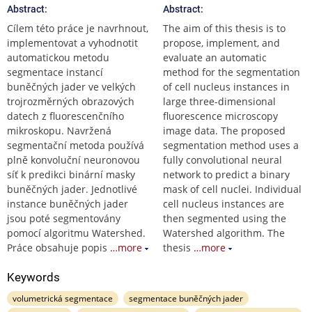
Abstract:
Abstract:
Cílem této práce je navrhnout,
The aim of this thesis is to
implementovat a vyhodnotit
propose, implement, and
automatickou metodu
evaluate an automatic
segmentace instancí
method for the segmentation
buněčných jader ve velkých
of cell nucleus instances in
trojrozměrných obrazových
large three-dimensional
datech z fluorescenčního
fluorescence microscopy
mikroskopu. Navržená
image data. The proposed
segmentační metoda používá
segmentation method uses a
plně konvoluční neuronovou
fully convolutional neural
síť k predikci binární masky
network to predict a binary
buněčných jader. Jednotlivé
mask of cell nuclei. Individual
instance buněčných jader
cell nucleus instances are
jsou poté segmentovány
then segmented using the
pomocí algoritmu Watershed.
Watershed algorithm. The
Práce obsahuje popis
…more
thesis
…more
Keywords
volumetrická segmentace
segmentace buněčných jader