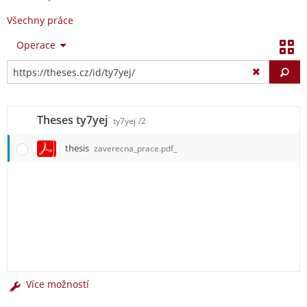
Všechny práce
Operace
Vy
Theses ty7yej
ty7yej
/2
thesis
zaverecna_prace.pdf_
Více možností