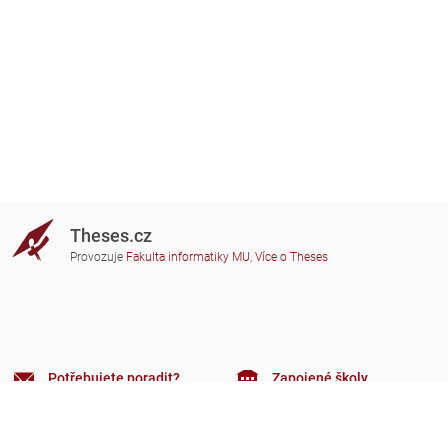
Theses.cz
Provozuje
Fakulta informatiky MU
,
Více o Theses
Potřebujete poradit?
Zapojené školy
theses@fi.muni.cz
Správci zapojených škol