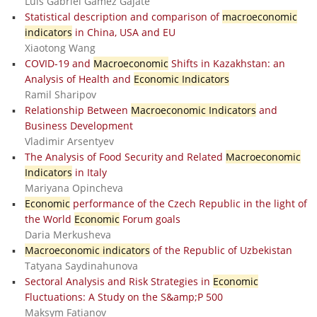
Luis Gabriel Gámez Gajate
Statistical description and comparison of
macroeconomic
indicators
in China, USA and EU
Xiaotong Wang
COVID-19 and
Macroeconomic
Shifts in Kazakhstan: an
Analysis of Health and
Economic Indicators
Ramil Sharipov
Relationship Between
Macroeconomic Indicators
and
Business Development
Vladimir Arsentyev
The Analysis of Food Security and Related
Macroeconomic
Indicators
in Italy
Mariyana Opincheva
Economic
performance of the Czech Republic in the light of
the World
Economic
Forum goals
Daria Merkusheva
Macroeconomic indicators
of the Republic of Uzbekistan
Tatyana Saydinahunova
Sectoral Analysis and Risk Strategies in
Economic
Fluctuations: A Study on the S&amp;P 500
Maksym Fatianov