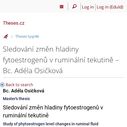
Log in
Log in (EduId)
Theses.cz
>
Theses tyqr46
Sledování změn hladiny
fytoestrogenů v ruminální tekutině –
Bc. Adéla Osičková
Back to search
Bc. Adéla Osičková
Master's thesis
Sledování změn hladiny fytoestrogenů v
ruminální tekutině
Study of phytoestrogen level changes in ruminal fluid