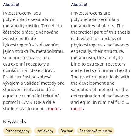
Abstract:
Abstract:
Fytoestrogeny jsou
Phytoestrogens are
polyfenolické sekundární
polyphenolic secondary
metabolity rostlin. Teoretická
metabolites of plants. The
část této práce je věnována
theoretical part of this thesis
zvláště podtřídě
is devoted to subclass of
fytoestrogenů - isoflavonům,
phytoestrogens - isoflavones
jejich struktuře, metabolismu,
especially, their structure,
schopnosti vázat se na
metabolism, the ability to
estrogenní receptory a
bind to estrogen receptors
účinkům na lidské zdraví.
and effects on human health.
Praktická část se zabývá
The practical part deals with
vývojem a validací metody pro
the development and
stanovení isoflavonoidů a
validation of method for the
equolu v ruminální tekutině
determination of isoflavones
pomocí LC/MS-TOF a dále
and equol in ruminal fluid
…
studiem zastoupení
…more
more
Keywords
Fytoestrogeny
Isoflavony
Bachor
Bachorová tekutina