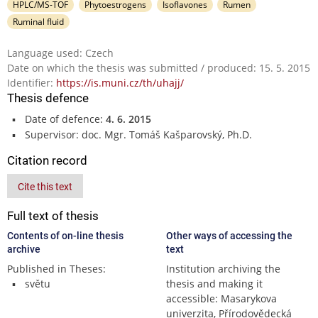
HPLC/MS-TOF
Phytoestrogens
Isoflavones
Rumen
Ruminal fluid
Language used: Czech
Date on which the thesis was submitted / produced: 15. 5. 2015
Identifier:
https://is.muni.cz/th/uhajj/
Thesis defence
Date of defence:
4. 6. 2015
Supervisor: doc. Mgr. Tomáš Kašparovský, Ph.D.
Citation record
Cite this text
Full text of thesis
Contents of on-line thesis
Other ways of accessing the
archive
text
Published in Theses:
Institution archiving the
světu
thesis and making it
accessible: Masarykova
univerzita, Přírodovědecká