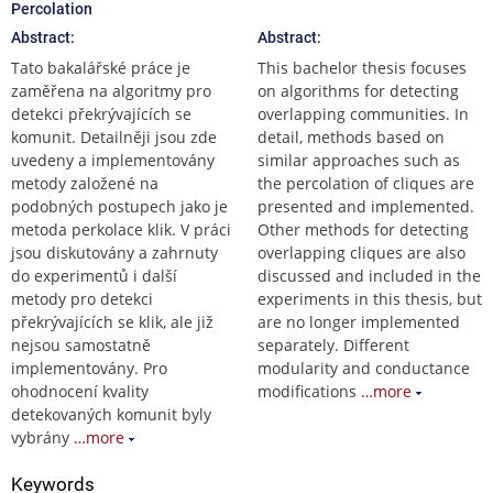
Percolation
Abstract:
Abstract:
Tato bakalářské práce je
This bachelor thesis focuses
zaměřena na algoritmy pro
on algorithms for detecting
detekci překrývajících se
overlapping communities. In
komunit. Detailněji jsou zde
detail, methods based on
uvedeny a implementovány
similar approaches such as
metody založené na
the percolation of cliques are
podobných postupech jako je
presented and implemented.
metoda perkolace klik. V práci
Other methods for detecting
jsou diskutovány a zahrnuty
overlapping cliques are also
do experimentů i další
discussed and included in the
metody pro detekci
experiments in this thesis, but
překrývajících se klik, ale již
are no longer implemented
nejsou samostatně
separately. Different
implementovány. Pro
modularity and conductance
ohodnocení kvality
modifications
…more
detekovaných komunit byly
vybrány
…more
Keywords