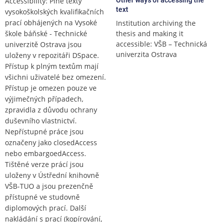
Accessibility: Plné texty
text
vysokoškolských kvalifikačních
prací obhájených na Vysoké
Institution archiving the
škole báňské - Technické
thesis and making it
accessible: VŠB – Technická
univerzitě Ostrava jsou
univerzita Ostrava
uloženy v repozitáři DSpace.
Přístup k plným textům mají
všichni uživatelé bez omezení.
Přístup je omezen pouze ve
výjimečných případech,
zpravidla z důvodu ochrany
duševního vlastnictví.
Nepřístupné práce jsou
označeny jako closedAccess
nebo embargoedAccess.
Tištěné verze prácí jsou
uloženy v Ústřední knihovně
VŠB-TUO a jsou prezenčně
přístupné ve studovně
diplomových prací. Další
nakládání s prací (kopírování,