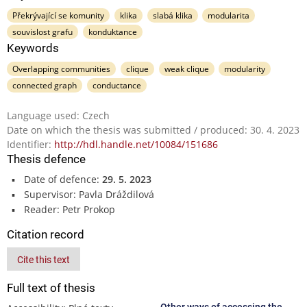
Překrývající se komunity
klika
slabá klika
modularita
souvislost grafu
konduktance
Keywords
Overlapping communities
clique
weak clique
modularity
connected graph
conductance
Language used: Czech
Date on which the thesis was submitted / produced: 30. 4. 2023
Identifier:
http://hdl.handle.net/10084/151686
Thesis defence
Date of defence:
29. 5. 2023
Supervisor: Pavla Dráždilová
Reader: Petr Prokop
Citation record
Cite this text
Full text of thesis
Other ways of accessing the