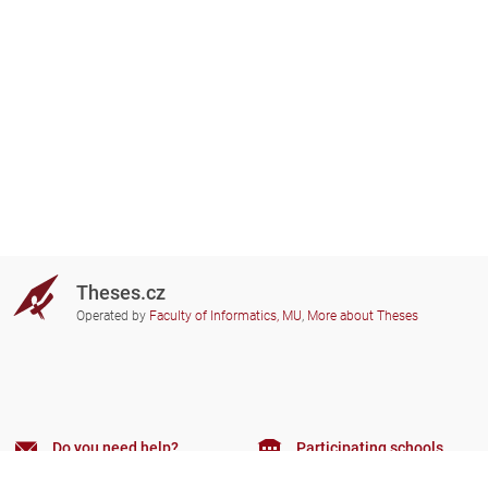
Theses.cz
Operated by
Faculty of Informatics, MU
,
More about Theses
Do you need help?
Participating schools
theses@fi.muni.cz
Administrators of educational
institutions involved