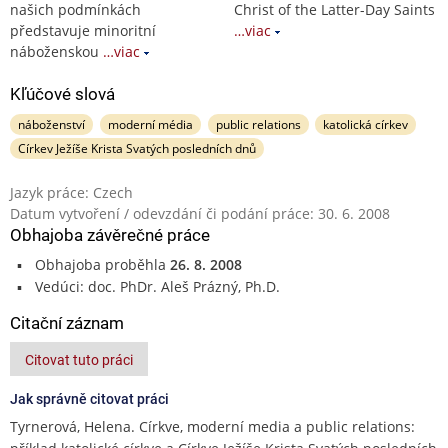
našich podmínkách
Christ of the Latter-Day Saints
představuje minoritní
…viac
náboženskou
…viac
Kľúčové slová
náboženství
moderní média
public relations
katolická církev
Církev Ježíše Krista Svatých posledních dnů
Jazyk práce: Czech
Datum vytvoření / odevzdání či podání práce: 30. 6. 2008
Obhajoba závěrečné práce
Obhajoba proběhla
26. 8. 2008
Vedúci: doc. PhDr. Aleš Prázný, Ph.D.
Citační záznam
Citovat tuto práci
Jak správně citovat práci
Tyrnerová, Helena. Církve, moderní media a public relations: