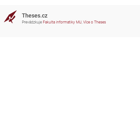
Theses.cz
Prevádzkuje
Fakulta informatiky MU
,
Více o Theses
Potrebujete poradiť?
Zapojené školy
theses@fi.muni.cz
Správcovia zapojených škôl
Nápoveda
Súkromie
Často kladené dotazy
Přístupnost
Zobrazit klasickou verzi
Hore