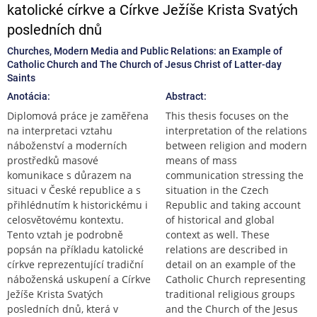
katolické církve a Církve Ježíše Krista Svatých
posledních dnů
Churches, Modern Media and Public Relations: an Example of
Catholic Church and The Church of Jesus Christ of Latter-day
Saints
Anotácia:
Abstract:
Diplomová práce je zaměřena
This thesis focuses on the
na interpretaci vztahu
interpretation of the relations
náboženství a moderních
between religion and modern
prostředků masové
means of mass
komunikace s důrazem na
communication stressing the
situaci v České republice a s
situation in the Czech
přihlédnutím k historickému i
Republic and taking account
celosvětovému kontextu.
of historical and global
Tento vztah je podrobně
context as well. These
popsán na příkladu katolické
relations are described in
církve reprezentující tradiční
detail on an example of the
náboženská uskupení a Církve
Catholic Church representing
Ježíše Krista Svatých
traditional religious groups
posledních dnů, která v
and the Church of the Jesus