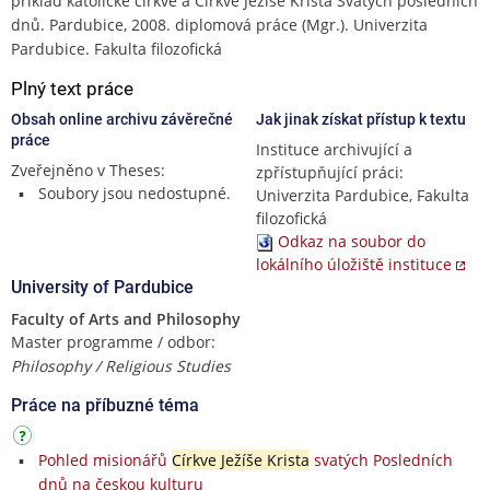
příklad katolické církve a Církve Ježíše Krista Svatých posledních
dnů. Pardubice, 2008. diplomová práce (Mgr.). Univerzita
Pardubice. Fakulta filozofická
Plný text práce
Obsah online archivu závěrečné
Jak jinak získat přístup k textu
práce
Instituce archivující a
Zveřejněno v Theses:
zpřístupňující práci:
Soubory jsou nedostupné.
Univerzita Pardubice, Fakulta
filozofická
Odkaz na soubor do
lokálního úložiště instituce
University of Pardubice
Faculty of Arts and Philosophy
Master programme / odbor:
Philosophy / Religious Studies
Práce na příbuzné téma
Pohled misionářů
Církve Ježíše Krista
svatých Posledních
dnů na českou kulturu