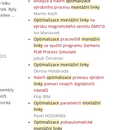
Analýza a návrh
optimalizace
 toku
výrobního procesu
montážní linky
nek. Byly
Martin Koch
účelem
…
Optimalizace montážní linky
na
výrobu magnetického ventilu DMV10
Ivo Marousek
Optimalizace
pracoviště
montážní
linky
za využití programu Siemens
PLM Process Simulate
2025
Jakub Červenec
Optimalizace montážní linky
Denisa Holobradá
Návrh
optimalizace
provozu výrobní
linky
pomocí nových digitálních
ssembly
návodů
ift.
Filip BÍM
hnická
Optimalizace
parametrů
montážní
linky
Pavel HODIÁNEK
Optimalizace
poloautomatické
montážní linky