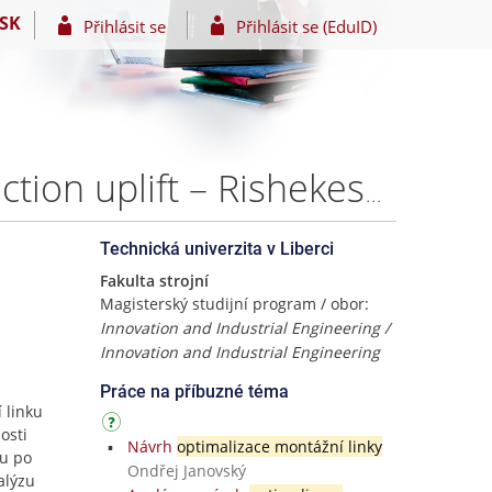
SK
Přihlásit se
Přihlásit se (EduID)
Car seat assembly line optimization to support production uplift – Rishekesh Sankaranarayanan
Technická univerzita v Liberci
Fakulta strojní
Magisterský studijní program / obor:
Innovation and Industrial Engineering /
Innovation and Industrial Engineering
Práce na příbuzné téma
 linku
osti
Návrh
optimalizace montážní linky
ku po
Ondřej Janovský
alýzu