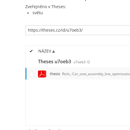
Zveřejněno v Theses:
světu
NÁZEV
Theses u7oeb3
u7oeb3
/2
thesis
Rishi_-Car_seat_assembly_line_optimizati