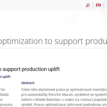
EN
o support production uplift
 uplift
Abstract:
 for
Cílem této diplomové práce je optimalizovat montážní
 Mladá
pro autosedačky Porsche Macan, vyráběné ve společn
he
Adient v Mladé Boleslavi, v reakci na rostoucí poptáv
 process
výrobě. Proces optimalizace zahrnoval podrobnou an