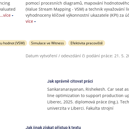
ncing
pomocí procesních diagramů, mapování hodnotového
valuated
(Value Stream Mapping - VSM) a technik vyvažování li
…více
vyhodnoceny klíčové výkonnostní ukazatele (KPI) za 
více
u hodnot (VSM)
Simulace ve Witness
Efektivita pracoviště
Datum vytvoření / odevzdání či podání práce: 21. 5. 
Jak správně citovat práci
Sankaranarayanan, Rishekesh. Car seat a
line optimization to support production upl
Liberec, 2025. diplomová práce (Ing.). Tec
univerzita v Liberci. Fakulta strojní
Jak jinak získat přístup k textu