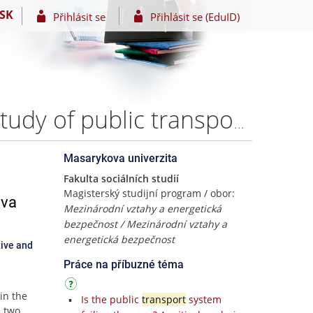
SK
Přihlásit se
Přihlásit se (EduID)
Hydrogen mobility in urban public transport. A case study of public transport in Ostrava through the lens of Multi-Level Perspective and ActorNetwork Theory – Bc. Ladislav Miština
Masarykova univerzita
Fakulta sociálních studií
Magisterský studijní program / obor:
ava
Mezinárodní vztahy a energetická
bezpečnost / Mezinárodní vztahy a
energetická bezpečnost
tive and
Práce na příbuzné téma
in the
Is the public
transport
system
s two