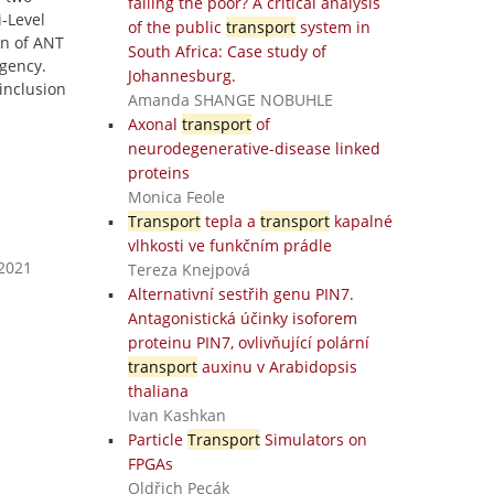
failing the poor? A critical analysis
i-Level
of the public
transport
system in
on of ANT
South Africa: Case study of
agency.
Johannesburg.
inclusion
Amanda SHANGE NOBUHLE
Axonal
transport
of
neurodegenerative-disease linked
proteins
Monica Feole
Transport
tepla a
transport
kapalné
vlhkosti ve funkčním prádle
 2021
Tereza Knejpová
Alternativní sestřih genu PIN7.
Antagonistická účinky isoforem
proteinu PIN7, ovlivňující polární
transport
auxinu v Arabidopsis
thaliana
Ivan Kashkan
Particle
Transport
Simulators on
FPGAs
Oldřich Pecák