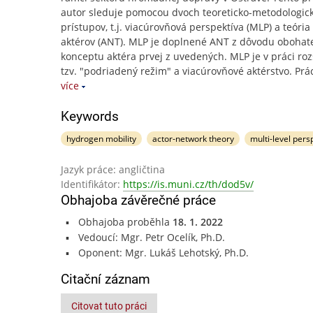
autor sleduje pomocou dvoch teoreticko-metodologic
prístupov, t.j. viacúrovňová perspektíva (MLP) a teória 
aktérov (ANT). MLP je doplnené ANT z dôvodu obohat
konceptu aktéra prvej z uvedených. MLP je v práci roz
tzv. "podriadený režim" a viacúrovňové aktérstvo. Prá
více
Keywords
hydrogen mobility
actor-network theory
multi-level pers
Jazyk práce: angličtina
Identifikátor:
https://is.muni.cz/th/dod5v/
Obhajoba závěrečné práce
Obhajoba proběhla
18. 1. 2022
Vedoucí: Mgr. Petr Ocelík, Ph.D.
Oponent: Mgr. Lukáš Lehotský, Ph.D.
Citační záznam
Citovat tuto práci