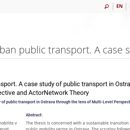
EN
sport. A case study of public transport in Ostr
pective and ActorNetwork Theory
 of public transport in Ostrava through the lens of Multi-Level Perspec
Abstract:
obilite v
The thesis is concerned with a sustainable transition 
rerod
public mobility sector in Ostrava. The scrutiny follow