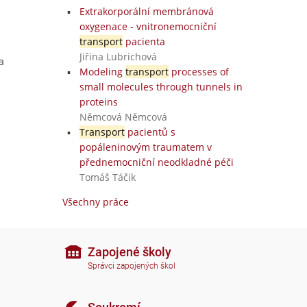
Extrakorporální membránová
oxygenace - vnitronemocniční
transport
pacienta
Jiřina Lubrichová
a
Modeling
transport
processes of
small molecules through tunnels in
proteins
Němcová Němcová
Transport
pacientů s
popáleninovým traumatem v
přednemocniční neodkladné péči
Tomáš Táčik
Všechny práce
Zapojené školy
Správci zapojených škol