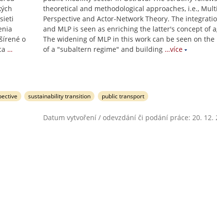
kých
theoretical and methodological approaches, i.e., Mult
sieti
Perspective and Actor-Network Theory. The integrati
enia
and MLP is seen as enriching the latter's concept of 
šírené o
The widening of MLP in this work can be seen on the 
ca
…
of a "subaltern regime" and building
…více
pective
sustainability transition
public transport
Datum vytvoření / odevzdání či podání práce: 20. 12.