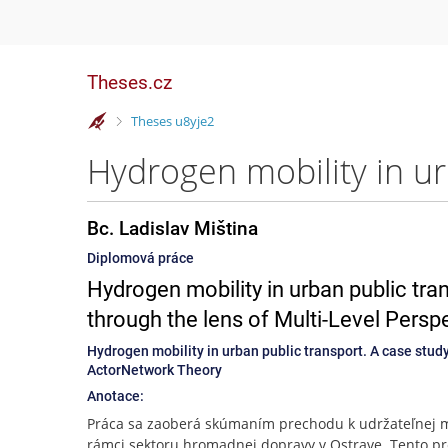
Theses.cz
>
Theses u8yje2
Bc. Ladislav Miština
Diplomová práce
Hydrogen mobility in urban public tran
through the lens of Multi-Level Pers
Hydrogen mobility in urban public transport. A case study
ActorNetwork Theory
Anotace:
Práca sa zaoberá skúmaním prechodu k udržateľnej m
rámci sektoru hromadnej dopravy v Ostrave. Tento p