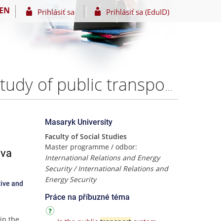
EN
Prihlásiť sa
Prihlásiť sa (EduID)
Hydrogen mobility in urban public transport. A case study of public transport in Ostrava through the lens of Multi-Level Perspective and ActorNetwork Theory – Bc. Ladislav Miština
Masaryk University
Faculty of Social Studies
Master programme / odbor:
ava
International Relations and Energy
Security / International Relations and
Energy Security
tive and
Práce na příbuzné téma
in the