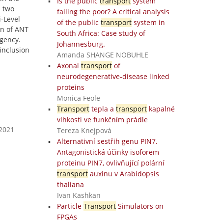
Is the public
transport
system
s two
failing the poor? A critical analysis
i-Level
of the public
transport
system in
on of ANT
South Africa: Case study of
agency.
Johannesburg.
inclusion
Amanda SHANGE NOBUHLE
Axonal
transport
of
neurodegenerative-disease linked
proteins
Monica Feole
Transport
tepla a
transport
kapalné
vlhkosti ve funkčním prádle
 2021
Tereza Knejpová
Alternativní sestřih genu PIN7.
Antagonistická účinky isoforem
proteinu PIN7, ovlivňující polární
transport
auxinu v Arabidopsis
thaliana
Ivan Kashkan
Particle
Transport
Simulators on
FPGAs