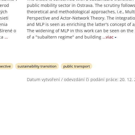
rerod
public mobility sector in Ostrava. The scrutiny follow
kých
theoretical and methodological approaches, i.e., Mult
sieti
Perspective and Actor-Network Theory. The integrati
enia
and MLP is seen as enriching the latter's concept of 
šírené o
The widening of MLP in this work can be seen on the 
ca
…
of a "subaltern regime" and building
…viac
pective
sustainability transition
public transport
Datum vytvoření / odevzdání či podání práce: 20. 12.