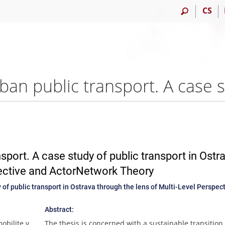
CS
sport. A case study of public transport in Ostr
pective and ActorNetwork Theory
 of public transport in Ostrava through the lens of Multi-Level Perspec
Abstract:
obilite v
The thesis is concerned with a sustainable transition 