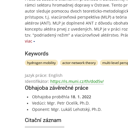
rámci sektoru hromadnej dopravy v Ostrave. Tento p
autor sleduje pomocou dvoch teoreticko-metodologic
prístupov, t.j. viacúrovňová perspektíva (MLP) a teória 
aktérov (ANT). MLP je doplnené ANT z dôvodu obohat
konceptu aktéra prvej z uvedených. MLP je v práci roz
tzv. "podriadený režim" a viacúrovňové aktérstvo. Prá
viac
Keywords
hydrogen mobility
actor-network theory
multi-level pers
Jazyk práce: English
Identifikátor:
https://is.muni.cz/th/dod5v/
Obhajoba závěrečné práce
Obhajoba proběhla
18. 1. 2022
Vedúci: Mgr. Petr Ocelík, Ph.D.
Oponent: Mgr. Lukáš Lehotský, Ph.D.
Citační záznam