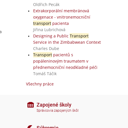
Oldřich Pecák
Extrakorporální membránová
oxygenace - vnitronemocniční
transport
pacienta
Jiřina Lubrichová
a
Designing a Public
Transport
Service in the Zimbabwean Context
Charles Dube
Transport
pacientů s
popáleninovým traumatem v
přednemocniční neodkladné péči
Tomáš Táčik
Všechny práce
Zapojené školy
Správcovia zapojených škôl
Súkromie