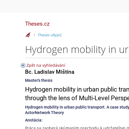
Theses.cz
>
Theses u8yje2
Zpět na vyhledávání
Bc. Ladislav Miština
Master's thesis
Hydrogen mobility in urban public tran
through the lens of Multi-Level Pers
Hydrogen mobility in urban public transport. A case study
ActorNetwork Theory
Anotácia:
Práca sa zaoberá skúmaním prechodu k udržateľnej m