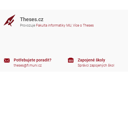
Theses.cz
Provozuje
Fakulta informatiky MU
,
Více o Theses
Potřebujete poradit?
Zapojené školy
theses@fi.muni.cz
Správci zapojených škol
Nápověda
Soukromí
Často kladené dotazy
Přístupnost
Zobrazit klasickou verzi