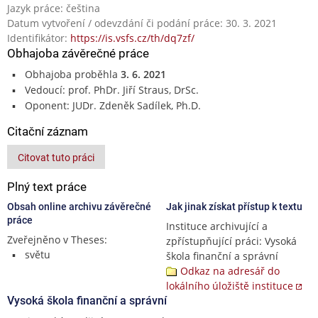
Jazyk práce: čeština
Datum vytvoření / odevzdání či podání práce: 30. 3. 2021
Identifikátor:
https://is.vsfs.cz/th/dq7zf/
Obhajoba závěrečné práce
Obhajoba proběhla
3. 6. 2021
Vedoucí: prof. PhDr. Jiří Straus, DrSc.
Oponent: JUDr. Zdeněk Sadílek, Ph.D.
Citační záznam
Citovat tuto práci
Plný text práce
Obsah online archivu závěrečné
Jak jinak získat přístup k textu
práce
Instituce archivující a
Zveřejněno v Theses:
zpřístupňující práci: Vysoká
světu
škola finanční a správní
Odkaz na adresář do
lokálního úložiště instituce
Vysoká škola finanční a správní