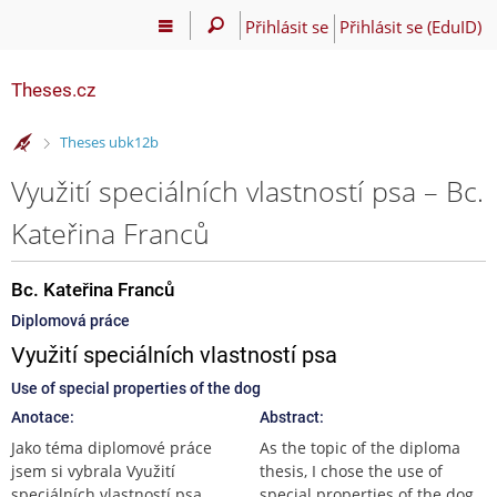
Přihlásit se
Přihlásit se (EduID)
Theses.cz
>
Theses ubk12b
Využití speciálních vlastností psa – Bc.
Kateřina Franců
Bc. Kateřina Franců
Diplomová práce
Využití speciálních vlastností psa
Use of special properties of the dog
Anotace:
Abstract:
Jako téma diplomové práce
As the topic of the diploma
jsem si vybrala Využití
thesis, I chose the use of
speciálních vlastností psa.
special properties of the dog.