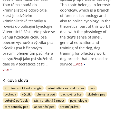
Toto téma spadá do
This topic belongs to forensic
kriminalistické odorologie,
odorology, which is a branch
která je odvětvím
of forensic technology and
kriminalistické techniky a
also to police cynology. In the
rovněž do policejní kynologie.
theoretical part of this work I
V teoretické části této práce se
deal with the physiology of
věnuji fyziologii čichu psa,
the dog's sense of smell,
obecné výchově a výcviku psa,
general education and
výcviku psa k čichovým
training of the dog, dog
pracím, plemenům psů, která
training for olfactory work,
se využívají jako psi služební,
dog breeds that are used as
dále se v teoretické části
…
service
…více
více
Klíčová slova
Kriminalistická odorologie
kriminalistická olfaktorika
pes
výchova
výcvik
plemena psů
pachová práce
služební pes
veřejný pořádek
záchranářská činnost
psychologie
terapeutický pes
asistenční pes
trestní právo