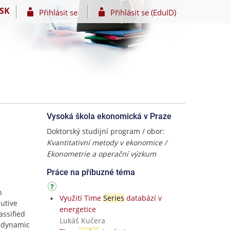
SK
Přihlásit se
Přihlásit se (EduID)
Vysoká škola ekonomická v Praze
Doktorský studijní program / obor:
Kvantitativní metody v ekonomice /
Ekonometrie a operační výzkum
Práce na příbuzné téma
h
Využití Time
Series
databází v
utive
energetice
assified
Lukáš Kučera
d dynamic