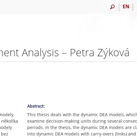
EN
nt Analysis – Petra Zýková
Abstract:
modely,
This thesis deals with the dynamic DEA models, whic
 několika
examine decision-making units during several consec
modely
periods. In the thesis, the dynamic DEA models are cl
 bez
into dynamic DEA models with carry-overs (links) an