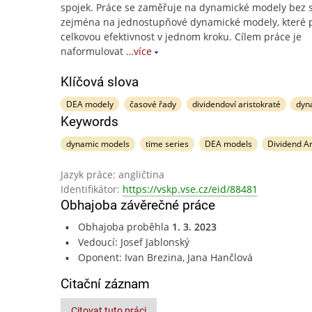
spojek. Práce se zaměřuje na dynamické modely bez s
zejména na jednostupňové dynamické modely, které p
celkovou efektivnost v jednom kroku. Cílem práce je
naformulovat
…více
Klíčová slova
DEA modely
časové řady
dividendoví aristokraté
dyn
Keywords
dynamic models
time series
DEA models
Dividend Ar
Jazyk práce: angličtina
Identifikátor:
https://vskp.vse.cz/eid/88481
Obhajoba závěrečné práce
Obhajoba proběhla
1. 3. 2023
Vedoucí: Josef Jablonský
Oponent: Ivan Brezina, Jana Hančlová
Citační záznam
Citovat tuto práci