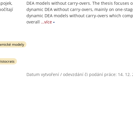
pojek,
DEA models without carry-overs. The thesis focuses 
očítají
dynamic DEA without carry-overs, mainly on one-stag
dynamic DEA models without carry-overs which comp
overall
…více
amické modely
istocrats
Datum vytvoření / odevzdání či podání práce: 14. 12.