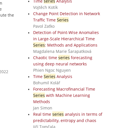
Time
series
Analysis
on
Vojtěch Kotík
e
Change Point Detection in Network
ute the
Traffic Time
Series
Pavol Zaťko
Detection of Point-Wise Anomalies
in Large-Scale Hierarchical Time
Series
: Methods and Applications
Magdalena Marie Šarapatková
Chaotic time
series
forecasting
using deep neural networks
Phien Ngoc Nguyen
 2022
Time
Series
Analysis
Bohumil Kolář
Forecasting Macrofinancial Time
Series
with Machine Learning
Methods
Jan Simon
Real time
series
analysis in terms of
predictability, entropy and chaos
Jiří Tomčala