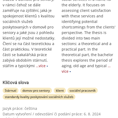
v rámci čehož se dále
the elderly. It focuses on
zaměřuje na zjištění, jaká je
assessing client satisfaction
spokojenost klientů s kvalitou
with these services and
sociálních služeb
identifying potential
poskytovaných v domově pro
shortcomings from the clients'
seniory a jaké jsou z pohledu
perspective. The thesis is
klientů její možné nedostatky.
divided into two main
Člení se na část teoretickou a
sections: a theoretical and a
část praktickou. V teoretické
practical part. In the
části se bakalářská práce
theoretical part, the bachelor
zabývá obdobím stárnutí,
thesis explores the period of
stářím a typickými
…více
aging, old age and typical
…
více
Klíčová slova
Stárnutí
domov pro seniory
klient
sociální pracovník
standardy kvality poskytování sociálních služeb
Jazyk práce: čeština
Datum vytvoření / odevzdání či podání práce: 6. 8. 2024