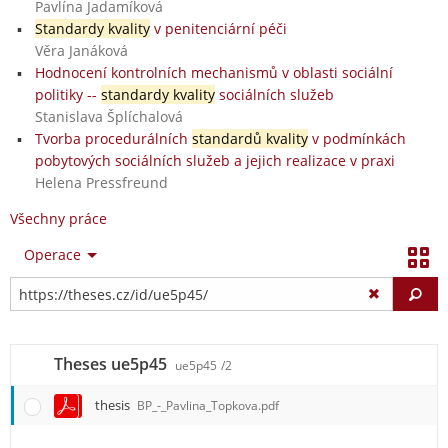
Pavlína Jadamíková
Standardy kvality
v penitenciární péči
Věra Janáková
Hodnocení kontrolních mechanismů v oblasti sociální
politiky --
standardy kvality
sociálních služeb
Stanislava Šplíchalová
Tvorba procedurálních
standardů kvality
v podmínkách
pobytových sociálních služeb a jejich realizace v praxi
Helena Pressfreund
Všechny práce
Operace
Vy
Theses ue5p45
ue5p45
/2
thesis
BP_-_Pavlina_Topkova.pdf