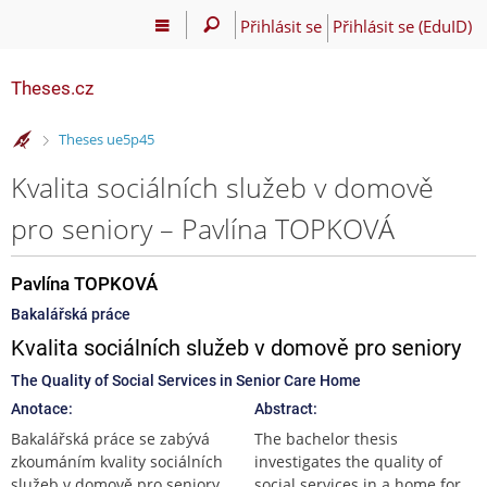
Přihlásit se
Přihlásit se (EduID)
Theses.cz
>
Theses ue5p45
Kvalita sociálních služeb v domově
pro seniory – Pavlína TOPKOVÁ
Pavlína TOPKOVÁ
Bakalářská práce
Kvalita sociálních služeb v domově pro seniory
The Quality of Social Services in Senior Care Home
Anotace:
Abstract:
Bakalářská práce se zabývá
The bachelor thesis
zkoumáním kvality sociálních
investigates the quality of
služeb v domově pro seniory,
social services in a home for