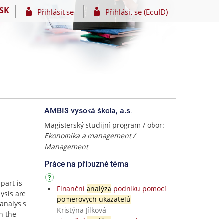
SK
Přihlásit se
Přihlásit se (EduID)
AMBIS vysoká škola, a.s.
Magisterský studijní program / obor:
Ekonomika a management /
Management
Práce na příbuzné téma
 part is
Finanční
analýza
podniku pomocí
lysis are
poměrových ukazatelů
 analysis
Kristýna Jílková
h the