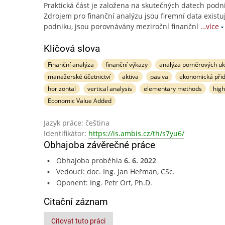
Praktická část je založena na skutečných datech podn
Zdrojem pro finanční analýzu jsou firemní data existu
podniku, jsou porovnávány meziroční finanční
…více
Klíčová slova
Finanční analýza
finanční výkazy
analýza poměrových uk
manažerské účetnictví
aktiva
pasiva
ekonomická při
horizontal
vertical analysis
elementary methods
hig
Economic Value Added
Jazyk práce: čeština
Identifikátor:
https://is.ambis.cz/th/s7yu6/
Obhajoba závěrečné práce
Obhajoba proběhla
6. 6. 2022
Vedoucí: doc. Ing. Jan Heřman, CSc.
Oponent: Ing. Petr Ort, Ph.D.
Citační záznam
Citovat tuto práci