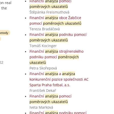
Finanční
analýza
pomocí
on real
poměrových ukazatelů
s the
Štěpánka Freismuthová
Finanční
analýza
obce Žabčice
pomocí
poměrových ukazatelů
Tereza Bradáčová
metody
Finanční
analýza
podniku pomocí
poměrových ukazatelů
Tomáš Kocinger
Finanční
analýza
strojírenského
podniku pomocí
poměrových
22
ukazatelů
Petra Skořepová
Finanční
analýza
a
analýza
konkurenční pozice společnosti AC
Sparta Praha fotbal, a.s.
František Dekař
Finanční
analýza
pomocí
poměrových ukazatelů
Iveta Marková
Finanční
analýza
podniku pomocí