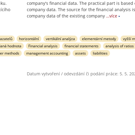
iku.
company's financial data. The practical part is based 
jícího
company data. The source for the financial analysis i
company data of the existing company
…více
azatelů
horizontální
vertikální analýza
elementární metody
vyšší 
daná hodnota
Financial analysis
financial statements
analysis of ratios
her methods
management accounting
assets
liabilities
Datum vytvoření / odevzdání či podání práce: 5. 5. 20