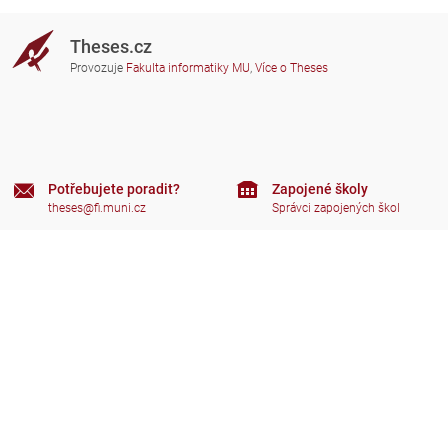
Theses.cz
Provozuje
Fakulta informatiky MU
,
Více o Theses
Potřebujete poradit?
Zapojené školy
theses@fi.muni.cz
Správci zapojených škol
Nápověda
Soukromí
Často kladené dotazy
Přístupnost
Zobrazit klasickou verzi
Nahoru