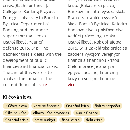
crisis.[Bachelor thesis].
kríza. [Bakalárska práca].
College of Banking Prague,
Bankovní institut vysoká škola
Foreign University in Banská
Praha, zahraničná vysoká
Bystrica. Department of
škola Banská Bystrica. Katedra
Banking and Insurance.
bankovníctva a poisťovníctva.
Supervisor: Ing. Lenka
Vedúci práce: Ing. Lenka
Ostrožlíková. Year of
Ostrožlíková. Rok obhajoby:
defense:2015. 51p. The
2015. 51 s.Bakalárska práca sa
bachelor thesis deals with the
zaoberá vývojom verejných
development of public
financií a finančnou krízou.
finances and financial crisis.
Cieľom práce je analýza
The aim of this work is to
vplyvu súčasnej finančnej
analyze the impact of the
krízy na verejné financie
…
current financial
…více
více
Klíčová slova
Kľúčové slová
verejné financie
finančná kríza
štátny rozpočet
fiškálna kríza
dlhová kríza Keywords
public finance
financial crisis
state budget
fiscal crisis
debt crisis