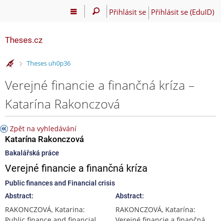
Přihlásit se
Přihlásit se (EduID)
Theses.cz
>
Theses uh0p36
Verejné financie a finančná kríza –
Katarína Rakonczová
Zpět na vyhledávání
Katarína Rakonczová
Bakalářská práce
Verejné financie a finančná kríza
Public finances and Financial crisis
Abstract:
Abstract:
RAKONCZOVÁ, Katarina:
RAKONCZOVÁ, Katarína:
Public finance and financial
Verejné financie a finančná