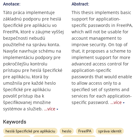
Anotace:
Abstract:
Táto práca implementuje
This thesis implements basic
základnú podporu pre heslá
support for application-
špecifické pre aplikáciu vo
specific passwords in FreeIPA,
FreeIPA, ktoré v záujme vyššej
which will not be usable for
bezpečnosti nebudú
account management to
použiteľné na správu konta.
improve security. On top of
Navyše navrhuje schému na
that, it proposes a scheme to
implementáciu podpory pre
implement support for more
pokročilejšiu kontrolu
advanced access control for
prístupu pre heslá špecifické
application-specific
pre aplikáciu, ktorá by
passwords that would enable
umožnila pre každé heslo
to allow access only to a
špecifické pre aplikáciu
specified set of systems and
povoliť prístup iba k
services for each application-
špecifikovanej množine
specific password.
…více
systémov a služieb.
…více
Keywords
heslá špecifické pre aplikáciu
heslo
FreeIPA
správa identít