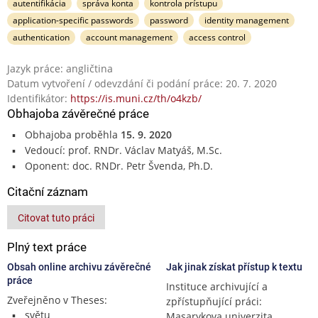
autentifikácia
správa konta
kontrola prístupu
application-specific passwords
password
identity management
authentication
account management
access control
Jazyk práce: angličtina
Datum vytvoření / odevzdání či podání práce: 20. 7. 2020
Identifikátor:
https://is.muni.cz/th/o4kzb/
Obhajoba závěrečné práce
Obhajoba proběhla
15. 9. 2020
Vedoucí: prof. RNDr. Václav Matyáš, M.Sc.
Oponent: doc. RNDr. Petr Švenda, Ph.D.
Citační záznam
Citovat tuto práci
Plný text práce
Obsah online archivu závěrečné
Jak jinak získat přístup k textu
práce
Instituce archivující a
Zveřejněno v Theses:
zpřístupňující práci:
světu
Masarykova univerzita,