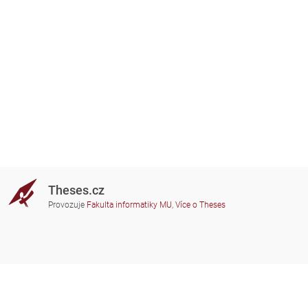
Theses.cz
Provozuje
Fakulta informatiky MU
,
Více o Theses
Potřebujete poradit?
Zapojené školy
theses@fi.muni.cz
Správci zapojených škol