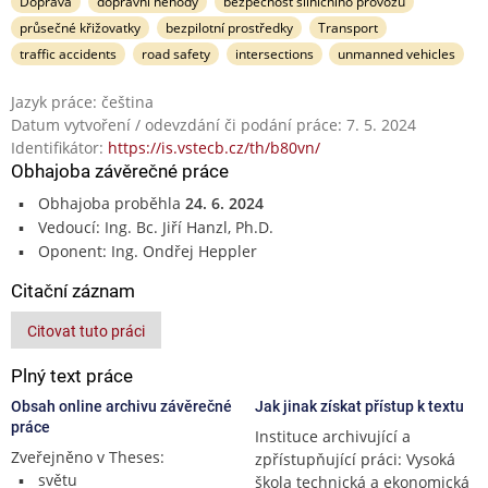
Doprava
dopravní nehody
bezpečnost silničního provozu
průsečné křižovatky
bezpilotní prostředky
Transport
traffic accidents
road safety
intersections
unmanned vehicles
Jazyk práce: čeština
Datum vytvoření / odevzdání či podání práce: 7. 5. 2024
Identifikátor:
https://is.vstecb.cz/th/b80vn/
Obhajoba závěrečné práce
Obhajoba proběhla
24. 6. 2024
Vedoucí: Ing. Bc. Jiří Hanzl, Ph.D.
Oponent: Ing. Ondřej Heppler
Citační záznam
Citovat tuto práci
Plný text práce
Obsah online archivu závěrečné
Jak jinak získat přístup k textu
práce
Instituce archivující a
Zveřejněno v Theses:
zpřístupňující práci: Vysoká
světu
škola technická a ekonomická