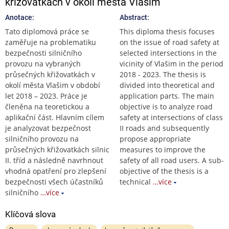
křižovatkách v okolí města Vlašim
Anotace:
Abstract:
Tato diplomová práce se
This diploma thesis focuses
zaměřuje na problematiku
on the issue of road safety at
bezpečnosti silničního
selected intersections in the
provozu na vybraných
vicinity of Vlašim in the period
průsečných křižovatkách v
2018 - 2023. The thesis is
okolí města Vlašim v období
divided into theoretical and
let 2018 – 2023. Práce je
application parts. The main
členěna na teoretickou a
objective is to analyze road
aplikační část. Hlavním cílem
safety at intersections of class
je analyzovat bezpečnost
II roads and subsequently
silničního provozu na
propose appropriate
průsečných křižovatkách silnic
measures to improve the
II. tříd a následně navrhnout
safety of all road users. A sub-
vhodná opatření pro zlepšení
objective of the thesis is a
bezpečnosti všech účastníků
technical
…více
silničního
…více
Klíčová slova