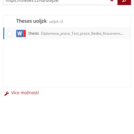
Vy
Theses uoljzk
uoljzk
/2
thesis
Diplomova_prace_Text_prace_Radka_Krausnerova.docx
Více možností