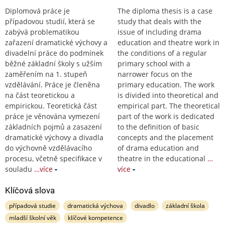
Diplomová práce je
The diploma thesis is a case
případovou studií, která se
study that deals with the
zabývá problematikou
issue of including drama
zařazení dramatické výchovy a
education and theatre work in
divadelní práce do podmínek
the conditions of a regular
běžné základní školy s užším
primary school with a
zaměřením na 1. stupeň
narrower focus on the
vzdělávání. Práce je členěna
primary education. The work
na část teoretickou a
is divided into theoretical and
empirickou. Teoretická část
empirical part. The theoretical
práce je věnována vymezení
part of the work is dedicated
základních pojmů a zasazení
to the definition of basic
dramatické výchovy a divadla
concepts and the placement
do výchovně vzdělávacího
of drama education and
procesu, včetně specifikace v
theatre in the educational
…
souladu
…více
více
Klíčová slova
případová studie
dramatická výchova
divadlo
základní škola
mladší školní věk
klíčové kompetence