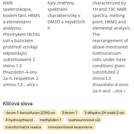
NMR
byly změřeny
characterized by
spektroskopie,
spektrální
1H and 13C NMR
bodem tání, HRMS
charakteristiky v
spectra, melting
a elementární
DMSO a největších
point, HRMS and
analýzou.
h
elemental analysis.
Přesmykem těchto
The
solí v bazickém
rearrangement of
prostředí vznikají
above-mentioned
odpovídající
isothiuronium
substituované 2
salts under base
imino-1,3
conditions gives
thiazolidin-4-ony
substituted 2
2a-h, respektive 2
imino-1,3
amino-1,3
…více
thiazolidin-4-ones
2a-h and
…více
Klíčová slova
-brom-1-benzofuran-2(3H)-on
3-brom-1
3-dihydro-2H-indol-2-on
4-hydroxythiazol
methyliden-1
isothiouroniová sůl
transformační reakce
imino/aminová tautomerie.