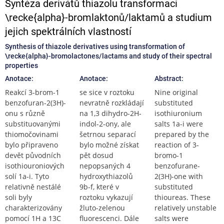
Syntéza derivátů thiazolu transformací
\recke{alpha}-bromlaktonů/laktamů a studium
jejich spektrálních vlastností
Synthesis of thiazole derivatives using transformation of
\recke{alpha}-bromolactones/lactams and study of their spectral
properties
Anotace:
Anotace:
Abstract:
Reakcí 3-brom-1
se sice v roztoku
Nine original
benzofuran-2(3H)-
nevratně rozkládají
substituted
onu s různě
na 1,3 dihydro-2H-
isothiuronium
substituovanými
indol-2-ony, ale
salts 1a-i were
thiomočovinami
šetrnou separací
prepared by the
bylo připraveno
bylo možné získat
reaction of 3-
devět původních
pět dosud
bromo-1
isothiouroniových
nepopsaných 4
benzofurane-
solí 1a-i. Tyto
hydroxythiazolů
2(3H)-one with
relativně nestálé
9b-f, které v
substituted
soli byly
roztoku vykazují
thioureas. These
charakterizovány
žluto-zelenou
relatively unstable
pomocí 1H a 13C
fluorescenci. Dále
salts were