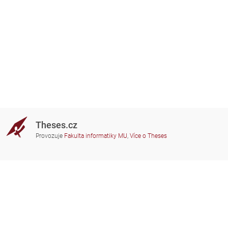
Theses.cz
Provozuje
Fakulta informatiky MU
,
Více o Theses
Potřebujete poradit?
Zapojené školy
theses@fi.muni.cz
Správci zapojených škol