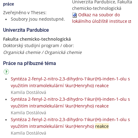
Univerzita Pardubice, Fakulta
práce
chemicko-technologická
Zveřejněno v Theses:
Odkaz na soubor do
Soubory jsou nedostupné.
lokálního úložiště instituce
Univerzita Pardubice
Fakulta chemicko-technologická
Doktorský studijní program / obor:
Organická chemie / Organická chemie
Práce na příbuzné téma
Syntéza 2-fenyl-2-nitro-2,3-dihydro-1\kur{H}-inden-1-olu s
využitím intramolekulární \kur{Henryho} reakce
Kamila Dostálová
Syntéza 2-fenyl-2-nitro-2,3-dihydro-1\kur{H}-inden-1-olu s
využitím intramolekulární \kur{Henryho} reakce
Kamila Dostálová
Syntéza 2-fenyl-2-nitro-2,3-dihydro-1\kur{H}-inden-1-olu s
využitím intramolekulární \kur{Henryho}
reakce
Kamila Dostálová