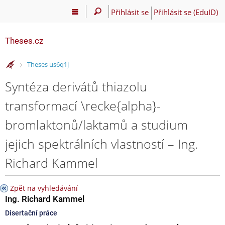
Přihlásit se
Přihlásit se (EduID)
Theses.cz
>
Theses us6q1j
Syntéza derivátů thiazolu
transformací \recke{alpha}-
bromlaktonů/laktamů a studium
jejich spektrálních vlastností – Ing.
Richard Kammel
Zpět na vyhledávání
Ing. Richard Kammel
Disertační práce