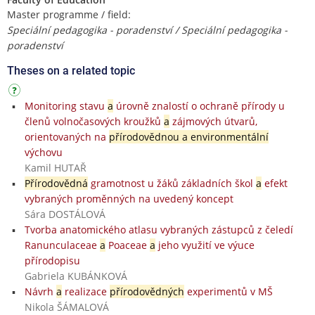
Master programme / field:
Speciální pedagogika - poradenství / Speciální pedagogika -
poradenství
Theses on a related topic
Monitoring stavu
a
úrovně znalostí o ochraně přírody u
členů volnočasových kroužků
a
zájmových útvarů,
orientovaných na
přírodovědnou a environmentální
výchovu
Kamil HUTAŘ
Přírodovědná
gramotnost u žáků základních škol
a
efekt
vybraných proměnných na uvedený koncept
Sára DOSTÁLOVÁ
Tvorba anatomického atlasu vybraných zástupců z čeledí
Ranunculaceae
a
Poaceae
a
jeho využití ve výuce
přírodopisu
Gabriela KUBÁNKOVÁ
Návrh
a
realizace
přírodovědných
experimentů v MŠ
Nikola ŠÁMALOVÁ