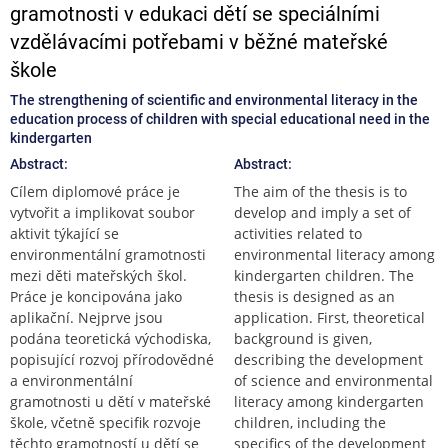
gramotnosti v edukaci dětí se speciálními
vzdělávacími potřebami v běžné mateřské
škole
The strengthening of scientific and environmental literacy in the
education process of children with special educational need in the
kindergarten
Abstract:
Abstract:
Cílem diplomové práce je
The aim of the thesis is to
vytvořit a implikovat soubor
develop and imply a set of
aktivit týkající se
activities related to
environmentální gramotnosti
environmental literacy among
mezi děti mateřských škol.
kindergarten children. The
Práce je koncipována jako
thesis is designed as an
aplikační. Nejprve jsou
application. First, theoretical
podána teoretická východiska,
background is given,
popisující rozvoj přírodovědné
describing the development
a environmentální
of science and environmental
gramotnosti u dětí v mateřské
literacy among kindergarten
škole, včetně specifik rozvoje
children, including the
těchto gramotností u dětí se
specifics of the development