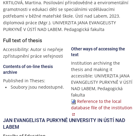
KRTILOVÁ, Martina. Posilování přírodovědné a enviromentální
gramotnosti v edukaci dětí se speciálními vzdělávacími
potřebami v běžné mateřské škole. Ústí nad Labem, 2023.
diplomová práce (Mgr.). UNIVERZITA JANA EVANGELISTY
PURKYNĚ V ÚSTÍ NAD LABEM. Pedagogická fakulta
Full text of thesis
Accessibility: Autor si nepřeje
Other ways of accessing the
text
zpřístupnění práce veřejnosti
Institution archiving the
Contents of on-line thesis
thesis and making it
archive
accessible: UNIVERZITA JANA
Published in Theses:
EVANGELISTY PURKYNĚ V ÚSTÍ
Soubory jsou nedostupné.
NAD LABEM, Pedagogická
fakulta
Reference to the local
database file of the institution
JAN EVANGELISTA PURKYNĚ UNIVERSITY IN ÚSTÍ NAD
LABEM
Faculty of Education