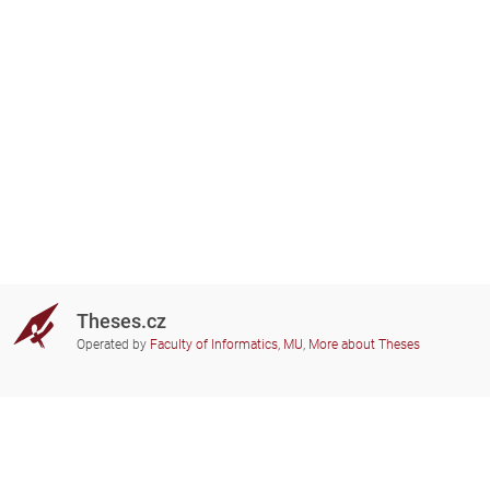
Theses.cz
Operated by
Faculty of Informatics, MU
,
More about Theses
Do you need help?
Participating schools