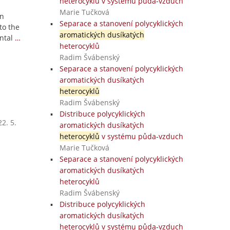
heterocyklů v systému půda-vzduch
Marie Tučková
on
Separace a stanovení polycyklických
to the
aromatických dusíkatých
ntal
…
heterocyklů
Radim Švábenský
Separace a stanovení polycyklických
aromatických dusíkatých
heterocyklů
Radim Švábenský
Distribuce polycyklických
2. 5.
aromatických dusíkatých
heterocyklů
v systému půda-vzduch
Marie Tučková
Separace a stanovení polycyklických
aromatických dusíkatých
heterocyklů
Radim Švábenský
Distribuce polycyklických
aromatických dusíkatých
heterocyklů v systému půda-vzduch