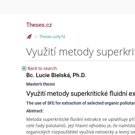
Theses.cz
>
Theses uxfy7d
Back to search
Bc. Lucie Bielská, Ph.D.
Master's thesis
Využití metody superkritické fluidní 
The use of SFE for extraction of selected organic polluta
Abstract:
Metoda superkritické fluidní extrakce se uplatňuje při
celé řady polutantů. Její hlavní výhodou je, že namísto
organických rozpouštědel využívá netoxický a levný ox