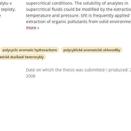
lytu v
supercritical conditions. The solubility of analytes in
 teploty.
supercritical fluids could be modified by the extracti
e
temperature and pressure. SFE is frequently applied 
extraction of organic pollutants from solid environme
more
polycyclic aromatic hydrocarbons
polycyklické aromatické uhlovodíky
atické dusíkaté heterocykly
Date on which the thesis was submitted / produced: 2
2008