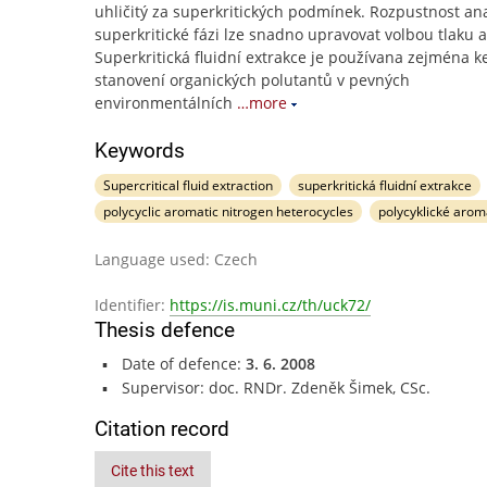
uhličitý za superkritických podmínek. Rozpustnost ana
superkritické fázi lze snadno upravovat volbou tlaku a
Superkritická fluidní extrakce je používana zejména k
stanovení organických polutantů v pevných
environmentálních
…more
Keywords
Supercritical fluid extraction
superkritická fluidní extrakce
polycyclic aromatic nitrogen heterocycles
polycyklické arom
Language used: Czech
Identifier:
https://is.muni.cz/th/uck72/
Thesis defence
Date of defence:
3. 6. 2008
Supervisor: doc. RNDr. Zdeněk Šimek, CSc.
Citation record
Cite this text