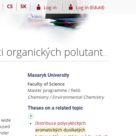
CS
SK
Log in
Log in (EduId)
Využití metody superkritické fluidní extrakce k extrakci organických polutantů – Bc. Lucie Bielská, Ph.D.
Masaryk University
Faculty of Science
Master programme / field:
Chemistry / Environmental Chemistry
Theses on a related topic
a wide
Distribuce polycyklických
n used
aromatických dusíkatých
under