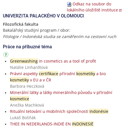
Odkaz na soubor do
lokálního úložiště instituce
UNIVERZITA PALACKÉHO V OLOMOUCI
Filozofická fakulta
Bakalářský studijní program / obor:
Filologie / Indonéská studia se zaměřením na cestovní ruch
Práce na příbuzné téma
Greenwashing
in cosmetics as a tool of profit
Natálie Linhardtová
Právní aspekty
certifikace
přírodní
kosmetiky
a bio
kosmetiky
v EU a v ČR
Barbora Heczková
Minerální látky a látky minerálního původu v přírodní
kosmetice
Anežka Machková
Rituální tetování u mobilních společností
Indonésie
Lukáš Bošňák
THEE IN NEDERLANDS-INDIË EN
INDONESIË