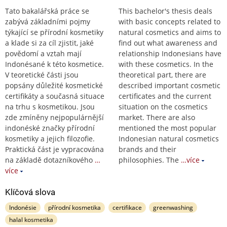
Tato bakalářská práce se
This bachelor's thesis deals
zabývá základními pojmy
with basic concepts related to
týkající se přírodní kosmetiky
natural cosmetics and aims to
a klade si za cíl zjistit, jaké
find out what awareness and
povědomí a vztah mají
relationship Indonesians have
Indonésané k této kosmetice.
with these cosmetics. In the
V teoretické části jsou
theoretical part, there are
popsány důležité kosmetické
described important cosmetic
certifikáty a současná situace
certificates and the current
na trhu s kosmetikou. Jsou
situation on the cosmetics
zde zmíněny nejpopulárnější
market. There are also
indonéské značky přírodní
mentioned the most popular
kosmetiky a jejich filozofie.
Indonesian natural cosmetics
Praktická část je vypracována
brands and their
na základě dotazníkového
…
philosophies. The
…více
více
Klíčová slova
Indonésie
přírodní kosmetika
certifikace
greenwashing
halal kosmetika