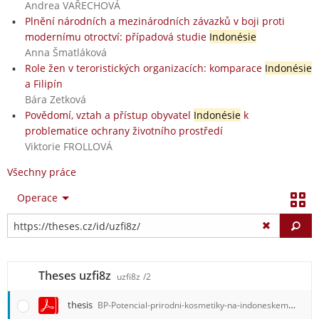
Andrea VAŘECHOVÁ
Plnění národních a mezinárodních závazků v boji proti
modernímu otroctví: případová studie
Indonésie
Anna Šmatláková
Role žen v teroristických organizacích: komparace
Indonésie
a Filipín
Bára Zetková
Povědomí, vztah a přístup obyvatel
Indonésie
k
problematice ochrany životního prostředí
Viktorie FROLLOVÁ
Všechny práce
Operace
Vy
Theses uzfi8z
uzfi8z
/2
thesis
BP-Potencial-prirodni-kosmetiky-na-indoneskem-trhu-Surank.pdf