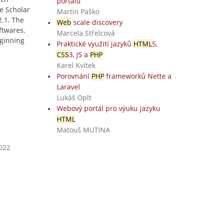
portálů
e Scholar
Martin Paško
2.1. The
Web
scale discovery
ftwares,
Marcela Střelcová
eginning
Praktické využití jazyků
HTML
5,
CSS
3, JS a
PHP
Karel Kvítek
Porovnání
PHP
frameworků Nette a
Laravel
Lukáš Oplt
Webový portál pro výuku jazyku
HTML
Matouš MUTINA
2022