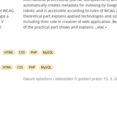
automatically creates metadata for indexing by Googl
del WCAG
robots, and is accessible according to rules of WCAG 
ogie a
theoretical part explains applied technologies and so
 V
including their role in creation of web application. B
l
of the practical part shows and explains
…viac
HTML
CSS
PHP
MySQL
HTML
CSS
PHP
MySQL
Datum vytvoření / odevzdání či podání práce: 15. 3. 