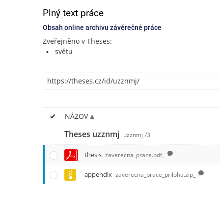
Plný text práce
Obsah online archivu závěrečné práce
Zveřejněno v Theses:
světu
NÁZOV
Theses uzznmj
uzznmj
/3
thesis
zaverecna_prace.pdf_
appendix
zaverecna_prace_priloha.zip_