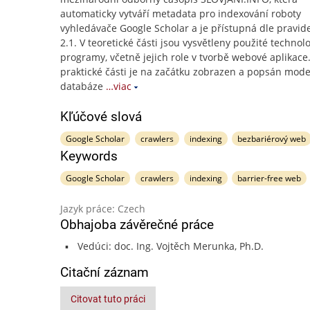
automaticky vytváří metadata pro indexování roboty
vyhledávače Google Scholar a je přístupná dle pravi
2.1. V teoretické části jsou vysvětleny použité technol
programy, včetně jejich role v tvorbě webové aplikace.
praktické části je na začátku zobrazen a popsán mode
databáze
…viac
Kľúčové slová
Google Scholar
crawlers
indexing
bezbariérový web
Keywords
Google Scholar
crawlers
indexing
barrier-free web
Jazyk práce: Czech
Obhajoba závěrečné práce
Vedúci: doc. Ing. Vojtěch Merunka, Ph.D.
Citační záznam
Citovat tuto práci