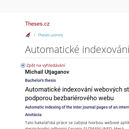
Theses.cz
>
Theses uzznmj
Zpět na vyhledávání
Michail Utjaganov
Bachelor's thesis
Automatické indexování webových st
podporou bezbariérového webu
Automatic indexing of the inter journal pages of an inter
Anotácia:
Tato bakalářská práce se zabývá tvorbou webové apli
mezinárodní odborný časopis SLOVJANI.INFO, která