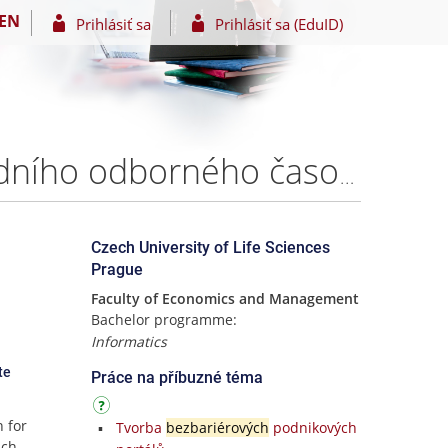
EN
Prihlásiť sa
Prihlásiť sa (EduID)
Automatické indexování webových stránek mezinárodního odborného časopisu s podporou bezbariérového webu – Michail Utjaganov
Czech University of Life Sciences
Prague
Faculty of Economics and Management
Bachelor programme:
Informatics
te
Práce na příbuzné téma
n for
Tvorba
bezbariérových
podnikových
ich