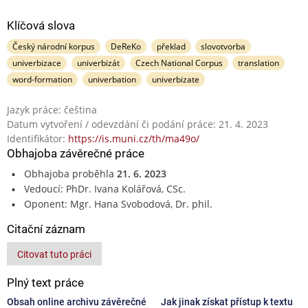
Klíčová slova
Český národní korpus
DeReKo
překlad
slovotvorba
univerbizace
univerbizát
Czech National Corpus
translation
word-formation
univerbation
univerbizate
Jazyk práce: čeština
Datum vytvoření / odevzdání či podání práce: 21. 4. 2023
Identifikátor:
https://is.muni.cz/th/ma49o/
Obhajoba závěrečné práce
Obhajoba proběhla
21. 6. 2023
Vedoucí: PhDr. Ivana Kolářová, CSc.
Oponent: Mgr. Hana Svobodová, Dr. phil.
Citační záznam
Citovat tuto práci
Plný text práce
Obsah online archivu závěrečné
Jak jinak získat přístup k textu