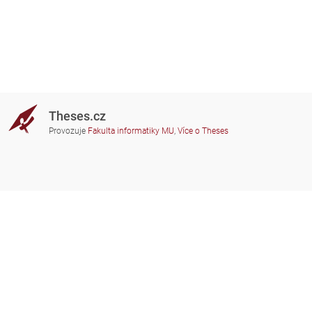
Theses.cz
Provozuje
Fakulta informatiky MU
,
Více o Theses
Potřebujete poradit?
Zapojené školy
theses@fi.muni.cz
Správci zapojených škol
Nápověda
Soukromí
Často kladené dotazy
Přístupnost