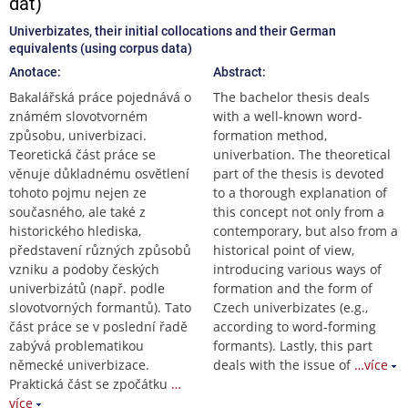
dat)
Univerbizates, their initial collocations and their German
equivalents (using corpus data)
Anotace:
Abstract:
Bakalářská práce pojednává o
The bachelor thesis deals
známém slovotvorném
with a well-known word-
způsobu, univerbizaci.
formation method,
Teoretická část práce se
univerbation. The theoretical
věnuje důkladnému osvětlení
part of the thesis is devoted
tohoto pojmu nejen ze
to a thorough explanation of
současného, ale také z
this concept not only from a
historického hlediska,
contemporary, but also from a
představení různých způsobů
historical point of view,
vzniku a podoby českých
introducing various ways of
univerbizátů (např. podle
formation and the form of
slovotvorných formantů). Tato
Czech univerbizates (e.g.,
část práce se v poslední řadě
according to word-forming
zabývá problematikou
formants). Lastly, this part
německé univerbizace.
deals with the issue of
…více
Praktická část se zpočátku
…
více