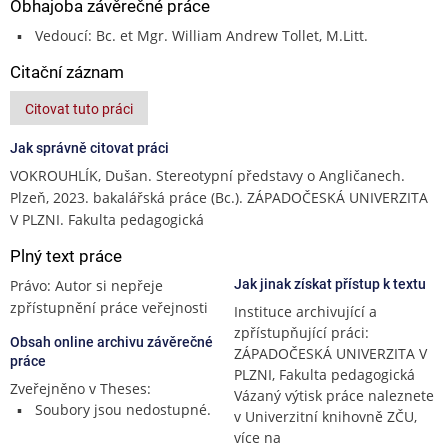
Obhajoba závěrečné práce
Vedoucí: Bc. et Mgr. William Andrew Tollet, M.Litt.
Citační záznam
Citovat tuto práci
Jak správně citovat práci
VOKROUHLÍK, Dušan. Stereotypní představy o Angličanech.
Plzeň, 2023. bakalářská práce (Bc.). ZÁPADOČESKÁ UNIVERZITA
V PLZNI. Fakulta pedagogická
Plný text práce
Právo: Autor si nepřeje
Jak jinak získat přístup k textu
zpřístupnění práce veřejnosti
Instituce archivující a
zpřístupňující práci:
Obsah online archivu závěrečné
ZÁPADOČESKÁ UNIVERZITA V
práce
PLZNI, Fakulta pedagogická
Zveřejněno v Theses:
Vázaný výtisk práce naleznete
Soubory jsou nedostupné.
v Univerzitní knihovně ZČU,
více na