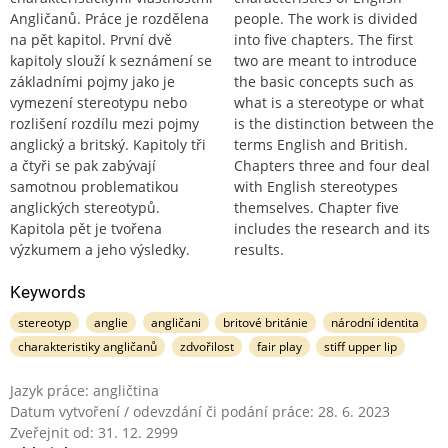
Angličanů. Práce je rozdělena
people. The work is divided
na pět kapitol. První dvě
into five chapters. The first
kapitoly slouží k seznámení se
two are meant to introduce
základními pojmy jako je
the basic concepts such as
vymezení stereotypu nebo
what is a stereotype or what
rozlišení rozdílu mezi pojmy
is the distinction between the
anglický a britský. Kapitoly tři
terms English and British.
a čtyři se pak zabývají
Chapters three and four deal
samotnou problematikou
with English stereotypes
anglických stereotypů.
themselves. Chapter five
Kapitola pět je tvořena
includes the research and its
výzkumem a jeho výsledky.
results.
Keywords
stereotyp
anglie
angličani
britové británie
národní identita
charakteristiky angličanů
zdvořilost
fair play
stiff upper lip
Jazyk práce: angličtina
Datum vytvoření / odevzdání či podání práce: 28. 6. 2023
Zveřejnit od: 31. 12. 2999