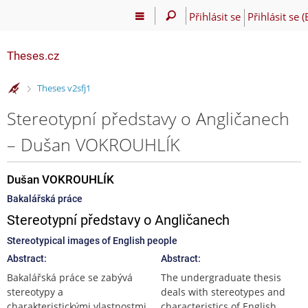
Přihlásit se
Přihlásit se 
Theses.cz
>
Theses v2sfj1
Stereotypní představy o Angličanech
– Dušan VOKROUHLÍK
Dušan VOKROUHLÍK
Bakalářská práce
Stereotypní představy o Angličanech
Stereotypical images of English people
Abstract:
Abstract:
Bakalářská práce se zabývá
The undergraduate thesis
stereotypy a
deals with stereotypes and
charakteristickými vlastnostmi
characteristics of English