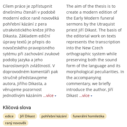
Cílem práce je zpřístupnit
The aim of the thesis is to
dnešnímu čtenáři v podobě
create a modern edition of
moderní edice raně novověká
the Early Modern funeral
pohřební kázání z pera
sermons by the Utraquist
utrakvistického kněze Jiřího
priest Jiří Dikast. The basis of
Dikasta. Základem ediční
the editorial work on texts
úpravy textů je přepis do
represents the transcription
novočeského pravopisného
into the New Czech
sytému při zachování zvukové
orthographic system while
podoby jazyka a jeho
preserving both the sound
tvaroslovných zvláštností. V
form of the language and its
doprovodném komentáři pak
morphological peculiarities. In
stručně představujeme
the accompanying
autora, Jiřího Dikasta, a
commentary, we briefly
věnujeme pozornost
introduce the author, Jiří
jednotlivým kázáním
…více
Dikast
…více
Klíčová slova
edice
Jiří Dikast
pohřební kázání
funerální homiletika
raný novověk