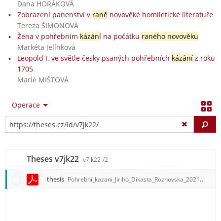
Dana HORÁKOVÁ
Zobrazení panenství v
raně
novověké homiletické literatuře
Tereza ŠIMONOVÁ
Žena v pohřebním
kázání
na počátku
raného novověku
Markéta Jelínková
Leopold I. ve světle česky psaných pohřebních
kázání
z roku
1705
Marie MIŠTOVÁ
Operace
Vy
Theses v7jk22
v7jk22
/2
thesis
Pohrebni_kazani_Jiriho_Dikasta_Roznovska_2021_.pdf