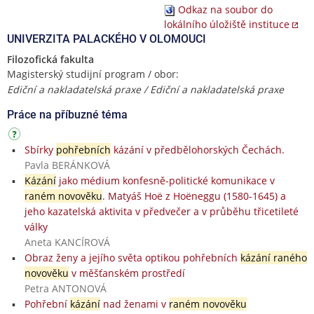
Odkaz na soubor do
lokálního úložiště instituce
UNIVERZITA PALACKÉHO V OLOMOUCI
Filozofická fakulta
Magisterský studijní program / obor:
Ediční a nakladatelská praxe / Ediční a nakladatelská praxe
Práce na příbuzné téma
Sbírky
pohřebních
kázání v předbělohorských Čechách.
Pavla BERÁNKOVÁ
Kázání
jako médium konfesně-politické komunikace v
raném novověku
. Matyáš Hoë z Hoëneggu (1580-1645) a
jeho kazatelská aktivita v předvečer a v průběhu třicetileté
války
Aneta KANCÍROVÁ
Obraz ženy a jejího světa optikou pohřebních
kázání raného
novověku
v měšťanském prostředí
Petra ANTONOVÁ
Pohřební
kázání
nad ženami v
raném novověku