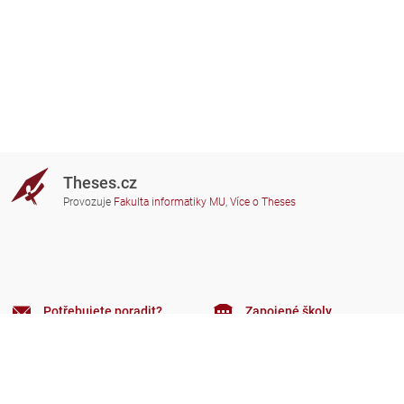
Theses.cz
Provozuje
Fakulta informatiky MU
,
Více o Theses
Potřebujete poradit?
Zapojené školy
theses@fi.muni.cz
Správci zapojených škol
Nápověda
Soukromí
Často kladené dotazy
Přístupnost