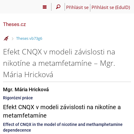
Přihlásit se
Přihlásit se (EduID)
Theses.cz
>
Theses vb73g6
Efekt CNQX v modeli závislosti na
nikotíne a metamfetamíne – Mgr.
Mária Hricková
Mgr. Mária Hricková
Rigorózní práce
Efekt CNQX v modeli závislosti na nikotíne a
metamfetamíne
Effect of CNQX in the model of nicotine and methamphetamine
dependecence