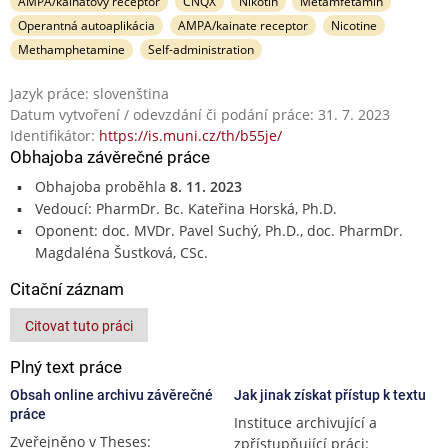
AMPA/kainátový receptor
CNQX
Nikotín
Metamfetamín
Operantná autoaplikácia
AMPA/kainate receptor
Nicotine
Methamphetamine
Self-administration
Jazyk práce: slovenština
Datum vytvoření / odevzdání či podání práce: 31. 7. 2023
Identifikátor:
https://is.muni.cz/th/b55je/
Obhajoba závěrečné práce
Obhajoba proběhla
8. 11. 2023
Vedoucí: PharmDr. Bc. Kateřina Horská, Ph.D.
Oponent: doc. MVDr. Pavel Suchý, Ph.D., doc. PharmDr.
Magdaléna Šustková, CSc.
Citační záznam
Citovat tuto práci
Plný text práce
Obsah online archivu závěrečné
Jak jinak získat přístup k textu
práce
Instituce archivující a
Zveřejněno v Theses:
zpřístupňující práci: