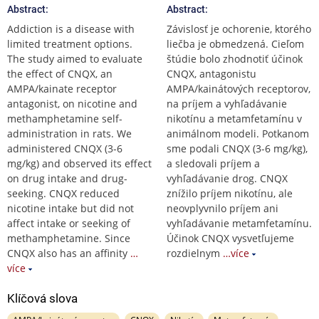
Abstract:
Abstract:
Addiction is a disease with
Závislosť je ochorenie, ktorého
limited treatment options.
liečba je obmedzená. Cieľom
The study aimed to evaluate
štúdie bolo zhodnotiť účinok
the effect of CNQX, an
CNQX, antagonistu
AMPA/kainate receptor
AMPA/kainátových receptorov,
antagonist, on nicotine and
na príjem a vyhľadávanie
methamphetamine self-
nikotínu a metamfetamínu v
administration in rats. We
animálnom modeli. Potkanom
administered CNQX (3-6
sme podali CNQX (3-6 mg/kg),
mg/kg) and observed its effect
a sledovali príjem a
on drug intake and drug-
vyhľadávanie drog. CNQX
seeking. CNQX reduced
znížilo príjem nikotínu, ale
nicotine intake but did not
neovplyvnilo príjem ani
affect intake or seeking of
vyhľadávanie metamfetamínu.
methamphetamine. Since
Účinok CNQX vysvetľujeme
CNQX also has an affinity
…
rozdielnym
…více
více
Klíčová slova