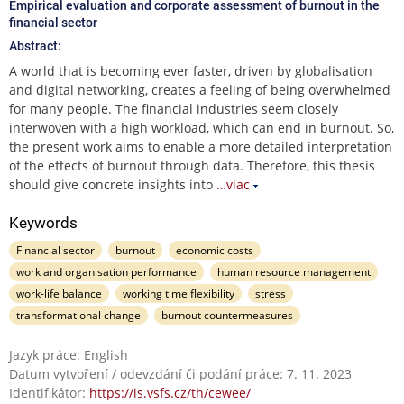
Empirical evaluation and corporate assessment of burnout in the
financial sector
Abstract:
A world that is becoming ever faster, driven by globalisation
and digital networking, creates a feeling of being overwhelmed
for many people. The financial industries seem closely
interwoven with a high workload, which can end in burnout. So,
the present work aims to enable a more detailed interpretation
of the effects of burnout through data. Therefore, this thesis
should give concrete insights into
…viac
Keywords
Financial sector
burnout
economic costs
work and organisation performance
human resource management
work-life balance
working time flexibility
stress
transformational change
burnout countermeasures
Jazyk práce: English
Datum vytvoření / odevzdání či podání práce: 7. 11. 2023
Identifikátor:
https://is.vsfs.cz/th/cewee/