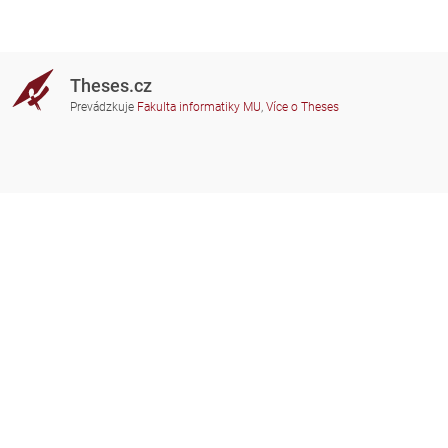
Theses.cz
Prevádzkuje
Fakulta informatiky MU
,
Více o Theses
Potrebujete poradiť?
Zapojené školy
theses@fi.muni.cz
Správcovia zapojených škôl
Nápoveda
Súkromie
Často kladené dotazy
Přístupnost
Zobrazit klasickou verzi