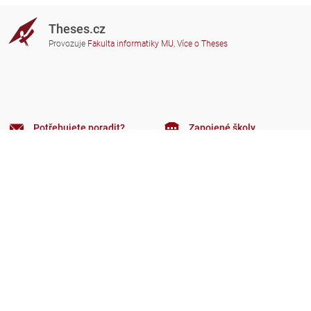
Theses.cz
Provozuje
Fakulta informatiky MU
,
Více o Theses
Potřebujete poradit?
Zapojené školy
theses@fi.muni.cz
Správci zapojených škol
Nápověda
Soukromí
Často kladené dotazy
Přístupnost
Zobrazit klasickou verzi
Nahoru