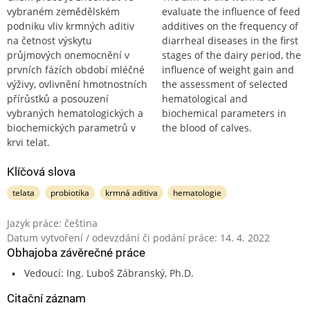
vybraném zemědělském
evaluate the influence of feed
podniku vliv krmných aditiv
additives on the frequency of
na četnost výskytu
diarrheal diseases in the first
průjmových onemocnění v
stages of the dairy period, the
prvních fázích období mléčné
influence of weight gain and
výživy, ovlivnění hmotnostních
the assessment of selected
přírůstků a posouzení
hematological and
vybraných hematologických a
biochemical parameters in
biochemických parametrů v
the blood of calves.
krvi telat.
Klíčová slova
telata
probiotika
krmná aditiva
hematologie
Jazyk práce: čeština
Datum vytvoření / odevzdání či podání práce: 14. 4. 2022
Obhajoba závěrečné práce
Vedoucí: Ing. Luboš Zábranský, Ph.D.
Citační záznam