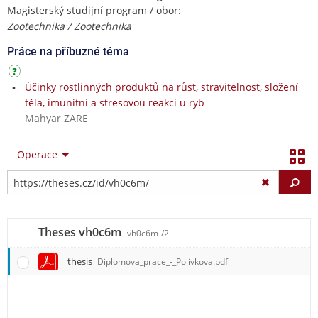
Magisterský studijní program / obor:
Zootechnika / Zootechnika
Práce na příbuzné téma
Účinky rostlinných produktů na růst, stravitelnost, složení
těla, imunitní a stresovou reakci u ryb
Mahyar ZARE
Operace
Vy
Theses vh0c6m
vh0c6m
/2
thesis
Diplomova_prace_-_Polivkova.pdf