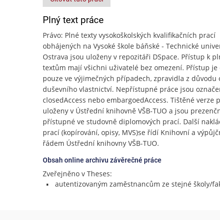
Plný text práce
Právo: Plné texty vysokoškolských kvalifikačních prací
obhájených na Vysoké škole báňské - Technické unive
Ostrava jsou uloženy v repozitáři DSpace. Přístup k p
textům mají všichni uživatelé bez omezení. Přístup j
pouze ve výjimečných případech, zpravidla z důvodu
duševního vlastnictví. Nepřístupné práce jsou označe
closedAccess nebo embargoedAccess. Tištěné verze p
uloženy v Ústřední knihovně VŠB-TUO a jsou prezenč
přístupné ve studovně diplomových prací. Další naklá
prací (kopírování, opisy, MVS)se řídí Knihovní a výpůj
řádem Ústřední knihovny VŠB-TUO.
Obsah online archivu závěrečné práce
Zveřejněno v Theses:
autentizovaným zaměstnancům ze stejné školy/fak