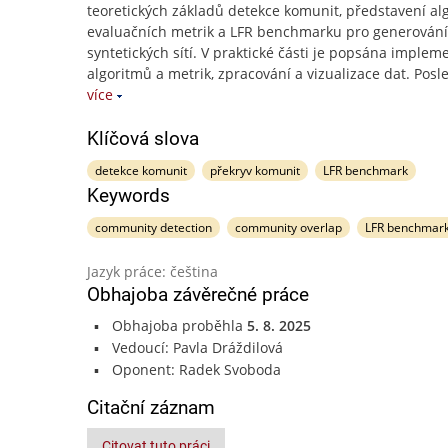
teoretických základů detekce komunit, představení al
evaluačních metrik a LFR benchmarku pro generování
syntetických sítí. V praktické části je popsána implem
algoritmů a metrik, zpracování a vizualizace dat. Posl
více
Klíčová slova
detekce komunit
překryv komunit
LFR benchmark
Keywords
community detection
community overlap
LFR benchmar
Jazyk práce: čeština
Obhajoba závěrečné práce
Obhajoba proběhla
5. 8. 2025
Vedoucí: Pavla Dráždilová
Oponent: Radek Svoboda
Citační záznam
Citovat tuto práci