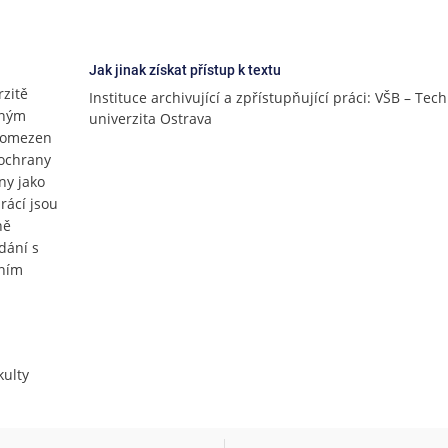
Jak jinak získat přístup k textu
rzitě
Instituce archivující a zpřístupňující práci: VŠB – Tec
lným
univerzita Ostrava
e omezen
 ochrany
ny jako
rácí jsou
ně
dání s
čním
ulty