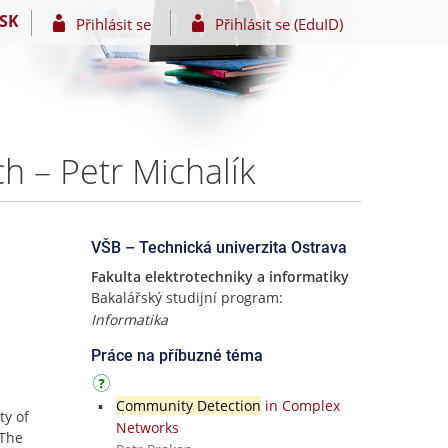
SK
Přihlásit se
Přihlásit se (EduID)
h – Petr Michalík
VŠB – Technická univerzita Ostrava
Fakulta elektrotechniky a informatiky
Bakalářský studijní program:
Informatika
Práce na příbuzné téma
Community Detection
in Complex
ty of
Networks
 The