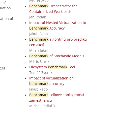
Petr Prokop
s of
Benchmark
Orchestrator for
luation
Containerized Workloads
Jan Rodák
ation of
Impact of Nested Virtualization to
Benchmark
Accuracy
Jakub Fabo
Benchmark
algoritmů pro predikci
cen akcií
Milan Jakel
Benchmark
of Stochastic Models
Mário Uhrík
Filesystem
Benchmark
Tool
2025
Tomáš Zvoník
Impact of virtualization on
benchmark
accuracy
Jakub Fabo
Benchmark
celkové spokojenosti
zaměstnanců
Michal Sedlařík