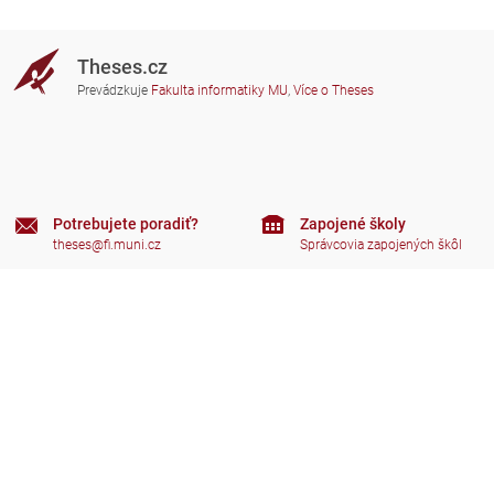
Theses.cz
Prevádzkuje
Fakulta informatiky MU
,
Více o Theses
Potrebujete poradiť?
Zapojené školy
theses@fi.muni.cz
Správcovia zapojených škôl
Nápoveda
Súkromie
Často kladené dotazy
Přístupnost
Zobrazit klasickou verzi
Hore