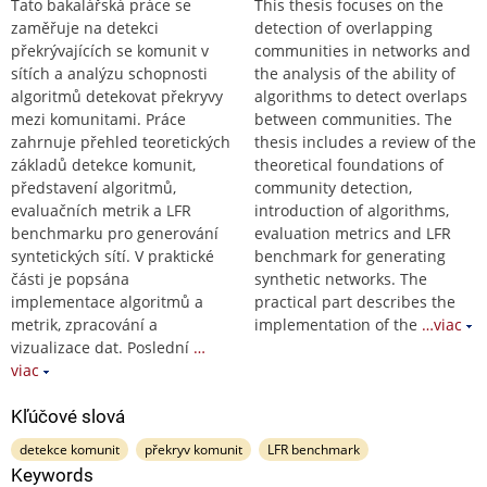
Tato bakalářská práce se
This thesis focuses on the
zaměřuje na detekci
detection of overlapping
překrývajících se komunit v
communities in networks and
sítích a analýzu schopnosti
the analysis of the ability of
algoritmů detekovat překryvy
algorithms to detect overlaps
mezi komunitami. Práce
between communities. The
zahrnuje přehled teoretických
thesis includes a review of the
základů detekce komunit,
theoretical foundations of
představení algoritmů,
community detection,
evaluačních metrik a LFR
introduction of algorithms,
benchmarku pro generování
evaluation metrics and LFR
syntetických sítí. V praktické
benchmark for generating
části je popsána
synthetic networks. The
implementace algoritmů a
practical part describes the
metrik, zpracování a
implementation of the
…viac
vizualizace dat. Poslední
…
viac
Kľúčové slová
detekce komunit
překryv komunit
LFR benchmark
Keywords