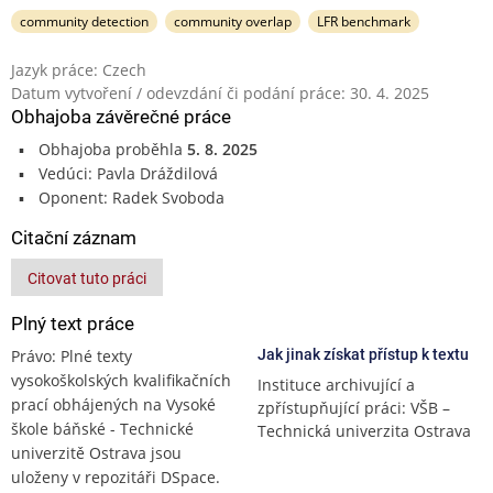
community detection
community overlap
LFR benchmark
Jazyk práce: Czech
Datum vytvoření / odevzdání či podání práce: 30. 4. 2025
Obhajoba závěrečné práce
Obhajoba proběhla
5. 8. 2025
Vedúci: Pavla Dráždilová
Oponent: Radek Svoboda
Citační záznam
Citovat tuto práci
Plný text práce
Právo: Plné texty
Jak jinak získat přístup k textu
vysokoškolských kvalifikačních
Instituce archivující a
prací obhájených na Vysoké
zpřístupňující práci: VŠB –
škole báňské - Technické
Technická univerzita Ostrava
univerzitě Ostrava jsou
uloženy v repozitáři DSpace.