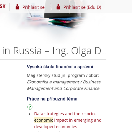
SK
Přihlásit se
Přihlásit se (EduID)
Corruption in firms, costs and risks of doing business in Russia – Ing. Olga Dasaeva
Vysoká škola finanční a správní
Magisterský studijní program / obor:
Ekonomika a management / Business
Management and Corporate Finance
Práce na příbuzné téma
Data strategies and their socio-
economic
impact in emerging and
developed economies