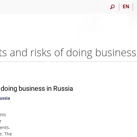
EN
f doing business in Russia
Russia
ents
r
ents.
e. The