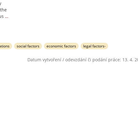
y
 the
us
…
ations
social factors
economic factors
legal factors-
Datum vytvoření / odevzdání či podání práce: 13. 4. 