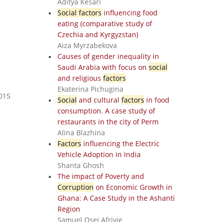
Aditya Kesari
Social factors
influencing food
eating (comparative study of
Czechia and Kyrgyzstan)
Aiza Myrzabekova
Causes of gender inequality in
Saudi Arabia with focus on
social
and religious
factors
Ekaterina Pichugina
2015
Social
and cultural
factors
in food
consumption. A case study of
restaurants in the city of Perm
Alina Blazhina
Factors
influencing the Electric
Vehicle Adoption in India
Shanta Ghosh
The impact of Poverty and
Corruption
on Economic Growth in
Ghana: A Case Study in the Ashanti
Region
Samuel Osei Afriyie