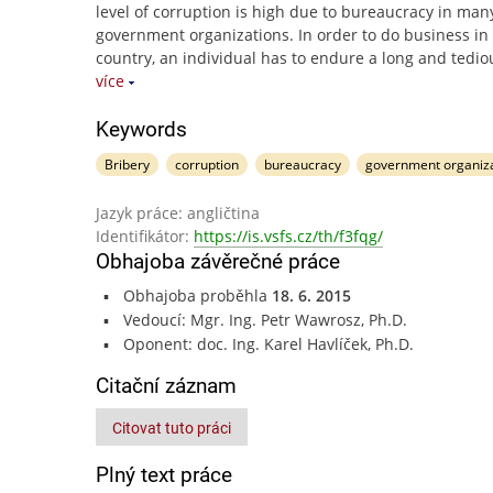
level of corruption is high due to bureaucracy in man
government organizations. In order to do business in
country, an individual has to endure a long and tedio
více
Keywords
Bribery
corruption
bureaucracy
government organiz
Jazyk práce: angličtina
Identifikátor:
https://is.vsfs.cz/th/f3fqg/
Obhajoba závěrečné práce
Obhajoba proběhla
18. 6. 2015
Vedoucí: Mgr. Ing. Petr Wawrosz, Ph.D.
Oponent: doc. Ing. Karel Havlíček, Ph.D.
Citační záznam
Citovat tuto práci
Plný text práce