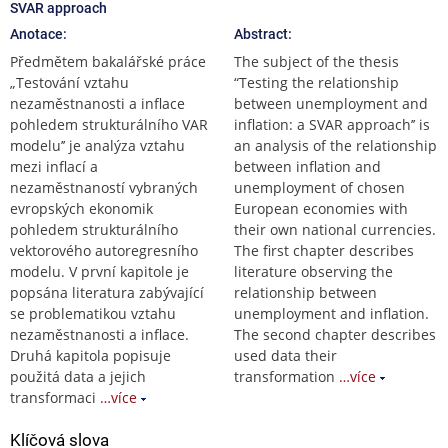
SVAR approach
Anotace:
Abstract:
Předmětem bakalářské práce
The subject of the thesis
„Testování vztahu
“Testing the relationship
nezaměstnanosti a inflace
between unemployment and
pohledem strukturálního VAR
inflation: a SVAR approach’’ is
modelu’’ je analýza vztahu
an analysis of the relationship
mezi inflací a
between inflation and
nezaměstnaností vybraných
unemployment of chosen
evropských ekonomik
European economies with
pohledem strukturálního
their own national currencies.
vektorového autoregresního
The first chapter describes
modelu. V první kapitole je
literature observing the
popsána literatura zabývající
relationship between
se problematikou vztahu
unemployment and inflation.
nezaměstnanosti a inflace.
The second chapter describes
Druhá kapitola popisuje
used data their
použitá data a jejich
transformation
…více
transformaci
…více
Klíčová slova