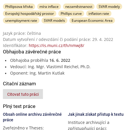
Phillipsova křivka
míra inflace
nezaměstnanost
SVAR modely
Evropský hospodářský prostor
Phillips curve
inflation rate
unemployment rate
SVAR models
European Economic Area
Jazyk práce: čeština
Datum vytvoření / odevzdání či podání práce: 29. 4. 2022
Identifikátor:
https://is.muni.cz/th/nmwj8/
Obhajoba závěrečné práce
Obhajoba proběhla
16. 6. 2022
Vedoucí: Ing. Mgr. Vlastimil Reichel, Ph.D.
Oponent: Ing. Martin Kutlak
Citační záznam
Citovat tuto práci
Plný text práce
Obsah online archivu závěrečné
Jak jinak získat přístup k textu
práce
Instituce archivující a
Zveřejněno v Theses:
zpřístupňující práci: