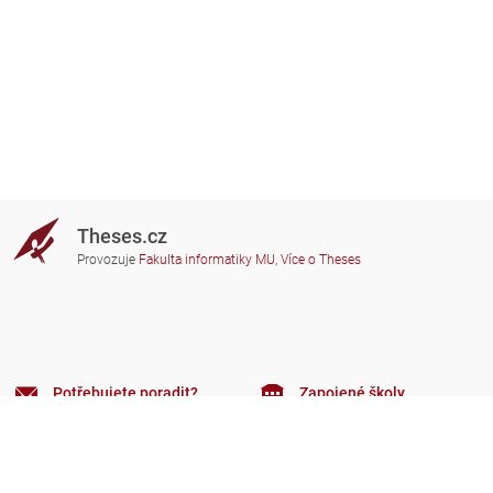
Theses.cz
Provozuje
Fakulta informatiky MU
,
Více o Theses
Potřebujete poradit?
Zapojené školy
theses@fi.muni.cz
Správci zapojených škol
Nápověda
Soukromí