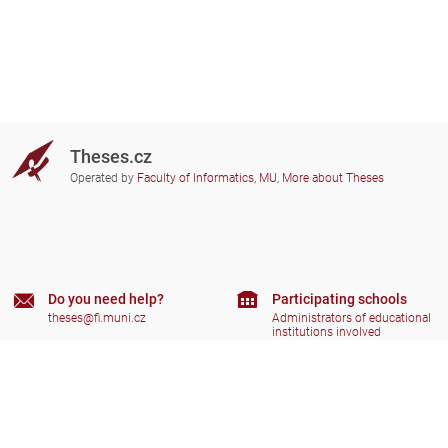
Theses.cz
Operated by
Faculty of Informatics, MU
,
More about Theses
Do you need help?
Participating schools
theses@fi.muni.cz
Administrators of educational
institutions involved
Help
Privacy
Frequently asked questions
Accessibility