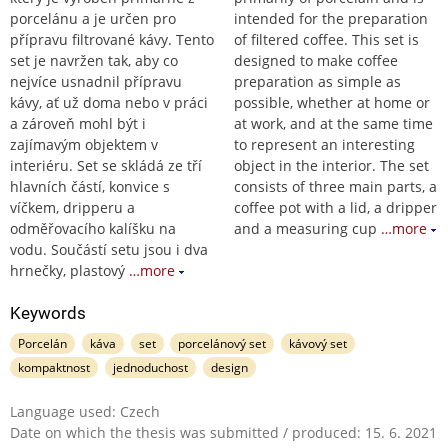
porcelánu a je určen pro
intended for the preparation
přípravu filtrované kávy. Tento
of filtered coffee. This set is
set je navržen tak, aby co
designed to make coffee
nejvíce usnadnil přípravu
preparation as simple as
kávy, ať už doma nebo v práci
possible, whether at home or
a zároveň mohl být i
at work, and at the same time
zajímavým objektem v
to represent an interesting
interiéru. Set se skládá ze tří
object in the interior. The set
hlavních částí, konvice s
consists of three main parts, a
víčkem, dripperu a
coffee pot with a lid, a dripper
odměřovacího kalíšku na
and a measuring cup
…more
vodu. Součástí setu jsou i dva
hrnečky, plastový
…more
Keywords
Porcelán
káva
set
porcelánový set
kávový set
kompaktnost
jednoduchost
design
Language used: Czech
Date on which the thesis was submitted / produced: 15. 6. 2021