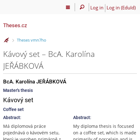
Log in
Log in (EduId)
Theses.cz
>
Theses vmn7ho
Kávový set – BcA. Karolína
JEŘÁBKOVÁ
BcA. Karolína JEŘÁBKOVÁ
Master's thesis
Kávový set
Coffee set
Abstract:
Abstract:
Má diplomová práce
My diploma thesis is focused
pojednává o kávovém setu,
on a coffee set, which is made
který je vyroben primárně z
primarily of porcelain and is