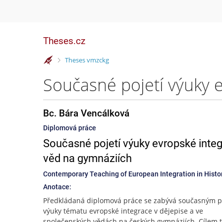
Theses.cz
>
Theses vmzckg
Bc. Bára Vencálková
Diplomová práce
Současné pojetí výuky evropské inte
věd na gymnáziích
Contemporary Teaching of European Integration in Histo
Anotace:
Předkládaná diplomová práce se zabývá současným p
výuky tématu evropské integrace v dějepise a ve
společenských vědách na českých gymnáziích. Cílem t