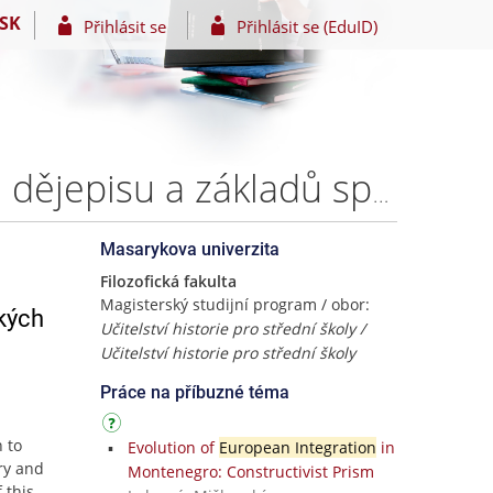
SK
Přihlásit se
Přihlásit se (EduID)
Současné pojetí výuky evropské integrace v hodinách dějepisu a základů společenských věd na gymnáziích – Bc. Bára Vencálková
Masarykova univerzita
Filozofická fakulta
Magisterský studijní program / obor:
kých
Učitelství historie pro střední školy /
Učitelství historie pro střední školy
Práce na příbuzné téma
 to
Evolution of
European Integration
in
ry and
Montenegro: Constructivist Prism
 this