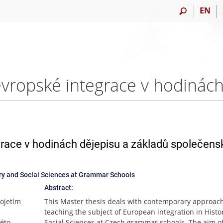
EN
grace v hodinách dějepisu a základů společens
ry and Social Sciences at Grammar Schools
Abstract:
ojetím
This Master thesis deals with contemporary approach
teaching the subject of European integration in Histo
éto
Social Sciences at Czech grammar schools. The aim of