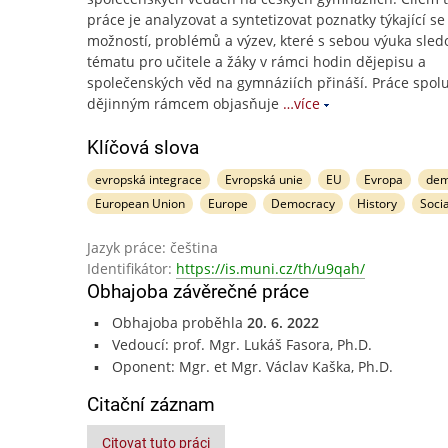
práce je analyzovat a syntetizovat poznatky týkající se
možností, problémů a výzev, které s sebou výuka sle
tématu pro učitele a žáky v rámci hodin dějepisu a
společenských věd na gymnáziích přináší. Práce spolu
dějinným rámcem objasňuje
…více
Klíčová slova
evropská integrace
Evropská unie
EU
Evropa
dem
European Union
Europe
Democracy
History
Soci
Jazyk práce: čeština
Identifikátor:
https://is.muni.cz/th/u9qah/
Obhajoba závěrečné práce
Obhajoba proběhla
20. 6. 2022
Vedoucí: prof. Mgr. Lukáš Fasora, Ph.D.
Oponent: Mgr. et Mgr. Václav Kaška, Ph.D.
Citační záznam
Citovat tuto práci