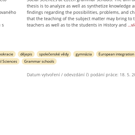
thesis is to analyze as well as synthetize knowledge 
dovaného
findings regarding the possibilities, problems, and c
that the teaching of the subject matter may bring to 
 s
teachers as well as to the students in History and
…ví
okracie
dějepis
společenské vědy
gymnázia
European integration
al Sciences
Grammar schools
Datum vytvoření / odevzdání či podání práce: 18. 5. 