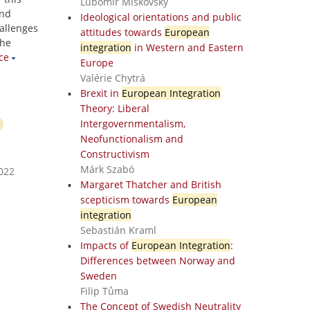
Lubomír Miškovský
and
Ideological orientations and public
hallenges
attitudes towards
European
the
integration
in Western and Eastern
ce
Europe
Valérie Chytrá
Brexit in
European Integration
Theory: Liberal
Intergovernmentalism,
Neofunctionalism and
Constructivism
Márk Szabó
2022
Margaret Thatcher and British
scepticism towards
European
integration
Sebastián Kraml
Impacts of
European Integration
:
Differences between Norway and
Sweden
Filip Tůma
The Concept of Swedish Neutrality