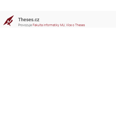
Theses.cz
Provozuje
Fakulta informatiky MU
,
Více o Theses
Potřebujete poradit?
Zapojené školy
theses@fi.muni.cz
Správci zapojených škol
Nápověda
Soukromí
Často kladené dotazy
Přístupnost
Zobrazit klasickou verzi