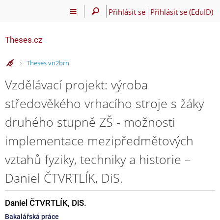
Přihlásit se
Přihlásit se (EduID)
Theses.cz
>
Theses vn2brn
Vzdělávací projekt: výroba
středověkého vrhacího stroje s žáky
druhého stupně ZŠ - možnosti
implementace mezipředmětových
vztahů fyziky, techniky a historie –
Daniel ČTVRTLÍK, DiS.
Daniel ČTVRTLÍK, DiS.
Bakalářská práce