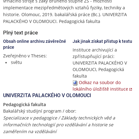
vrhacího stroje s žáky druhého stupně ZŠ - možnosti
implementace mezipředmětových vztahů fyziky, techniky a
historie. Olomouc, 2019. bakalářská práce (Bc.). UNIVERZITA
PALACKÉHO V OLOMOUCI. Pedagogická fakulta
Plný text práce
Obsah online archivu závěrečné
Jak jinak získat přístup k textu
práce
Instituce archivující a
Zveřejněno v Theses:
zpřístupňující práci:
světu
UNIVERZITA PALACKÉHO V
OLOMOUCI, Pedagogická
fakulta
Odkaz na soubor do
lokálního úložiště instituce
UNIVERZITA PALACKÉHO V OLOMOUCI
Pedagogická fakulta
Bakalářský studijní program / obor:
Specializace v pedagogice / Základy technických věd a
informačních technologií pro vzdělávání a historie se
zaměřením na vzdělávání