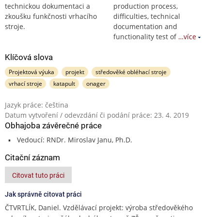
technickou dokumentaci a
production process,
zkoušku funkčnosti vrhacího
difficulties, technical
stroje.
documentation and
functionality test of
…více
Klíčová slova
Projektová výuka
projekt
středověké obléhací stroje
vrhací stroje
katapult
onager
Jazyk práce: čeština
Datum vytvoření / odevzdání či podání práce: 23. 4. 2019
Obhajoba závěrečné práce
Vedoucí: RNDr. Miroslav Janu, Ph.D.
Citační záznam
Citovat tuto práci
Jak správně citovat práci
ČTVRTLÍK, Daniel. Vzdělávací projekt: výroba středověkého