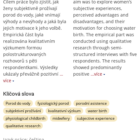
Cílem práce bylo zjistit, jak
aim was to explore women’s
ženy subjektivně prožívají
subjective experiences,
porod do vody, jaké vnímají
perceived advantages and
výhody a nevýhody a jaká byla
disadvantages, and their
jejich motivace k jeho volbě.
motivation for choosing water
Empirická část byla
birth. The empirical part was
realizována kvalitativním
conducted using qualitative
výzkumem formou
research through semi-
polostrukturovaných
structured interviews with five
rozhovorů s pěti
respondents. The results
respondentkami. Výsledky
showed predominantly
ukázaly převážně pozitivní
…
positive
…více
více
Klíčová slova
Porod do vody
fyziologický porod
porodní asistence
subjektivní prožívání
kvalitativní výzkum
water birth
physiological childbirth
midwifery
subjective experience
qualitative research
Jazyk práce: čeština