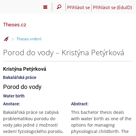
Přihlásit se
Přihlásit se (EduID)
Theses.cz
>
Theses vn8rnl
Porod do vody – Kristýna Petýrková
Kristýna Petýrková
Bakalářská práce
Porod do vody
Water birth
Anotace:
Abstract:
Bakalářská práce se zabývá
This bachelor thesis deals
problematikou porodu do
with water birth as one of the
vody jako jedné z možností
options for managing
vedení fyziologického porodu.
physiological childbirth. The