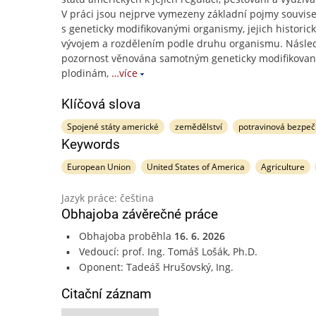
V práci jsou nejprve vymezeny základní pojmy souvisej
s geneticky modifikovanými organismy, jejich historic
vývojem a rozdělením podle druhu organismu. Násle
pozornost věnována samotným geneticky modifikova
plodinám,
…více
Klíčová slova
Spojené státy americké
zemědělství
potravinová bezpeč
Keywords
European Union
United States of America
Agriculture
Jazyk práce: čeština
Obhajoba závěrečné práce
Obhajoba proběhla
16. 6. 2026
Vedoucí: prof. Ing. Tomáš Lošák, Ph.D.
Oponent: Tadeáš Hrušovský, Ing.
Citační záznam