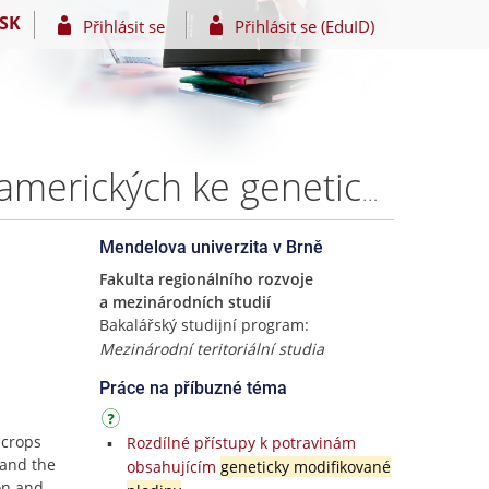
SK
Přihlásit se
Přihlásit se (EduID)
Porovnání přístupů Evropské unie a Spojených států amerických ke geneticky modifikovaným plodinám – Adéla Grausgruberová
Mendelova univerzita v Brně
Fakulta regionálního rozvoje
a mezinárodních studií
Bakalářský studijní program:
Mezinárodní teritoriální studia
Práce na příbuzné téma
 crops
Rozdílné přístupy k potravinám
 and the
obsahujícím
geneticky modifikované
ion and