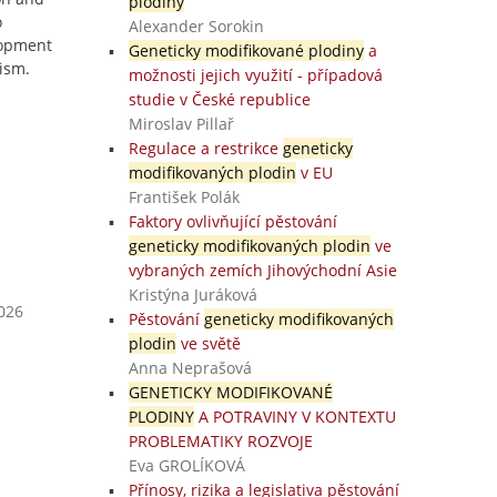
plodiny
o
Alexander Sorokin
lopment
Geneticky modifikované plodiny
a
nism.
možnosti jejich využití - případová
studie v České republice
Miroslav Pillař
Regulace a restrikce
geneticky
modifikovaných plodin
v EU
František Polák
Faktory ovlivňující pěstování
geneticky modifikovaných plodin
ve
vybraných zemích Jihovýchodní Asie
Kristýna Juráková
2026
Pěstování
geneticky modifikovaných
plodin
ve světě
Anna Neprašová
GENETICKY MODIFIKOVANÉ
PLODINY
A POTRAVINY V KONTEXTU
PROBLEMATIKY ROZVOJE
Eva GROLÍKOVÁ
Přínosy, rizika a legislativa pěstování