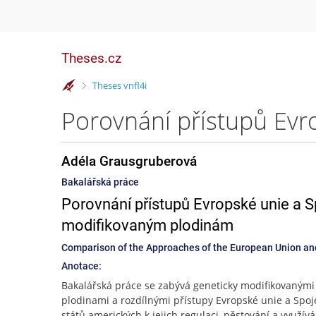
Theses.cz
>
Theses vnfl4i
Adéla Grausgruberová
Bakalářská práce
Porovnání přístupů Evropské unie a 
modifikovaným plodinám
Comparison of the Approaches of the European Union and
Anotace:
Bakalářská práce se zabývá geneticky modifikovanými
plodinami a rozdílnými přístupy Evropské unie a Spo
států amerických k jejich regulaci, pěstování a využívá