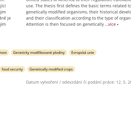
ící
use. The thesis first defines the basic terms related t
kým
genetically modified organisms, their historical deve
dně je
and their classification according to the type of orga
ným
Attention is then focused on genetically
…více
nost
Geneticky modifikované plodiny
Evropská unie
food security
Genetically modified crops
Datum vytvoření / odevzdání či podání práce: 12. 5. 