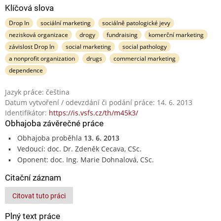
Klíčová slova
Drop In
sociální marketing
sociálně patologické jevy
nezisková organizace
drogy
fundraising
komerční marketing
závislost Drop In
social marketing
social pathology
a nonprofit organization
drugs
commercial marketing
dependence
Jazyk práce: čeština
Datum vytvoření / odevzdání či podání práce: 14. 6. 2013
Identifikátor:
https://is.vsfs.cz/th/m45k3/
Obhajoba závěrečné práce
Obhajoba proběhla
13. 6. 2013
Vedoucí: doc. Dr. Zdeněk Cecava, CSc.
Oponent: doc. Ing. Marie Dohnalová, CSc.
Citační záznam
Citovat tuto práci
Plný text práce