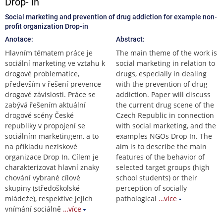
Drop- in
Social marketing and prevention of drug addiction for example non-
profit organization Drop-in
Anotace:
Abstract:
Hlavním tématem práce je
The main theme of the work is
sociální marketing ve vztahu k
social marketing in relation to
drogové problematice,
drugs, especially in dealing
především v řešení prevence
with the prevention of drug
drogové závislosti. Práce se
addiction. Paper will discuss
zabývá řešením aktuální
the current drug scene of the
drogové scény České
Czech Republic in connection
republiky v propojení se
with social marketing, and the
sociálním marketingem, a to
examples NGOs Drop In. The
na příkladu neziskové
aim is to describe the main
organizace Drop In. Cílem je
features of the behavior of
charakterizovat hlavní znaky
selected target groups (high
chování vybrané cílové
school students) or their
skupiny (středoškolské
perception of socially
mládeže), respektive jejich
pathological
…více
vnímání sociálně
…více