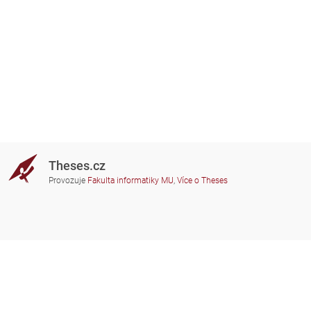
Theses.cz
Provozuje
Fakulta informatiky MU
,
Více o Theses
Potřebujete poradit?
Zapojené školy
theses@fi.muni.cz
Správci zapojených škol