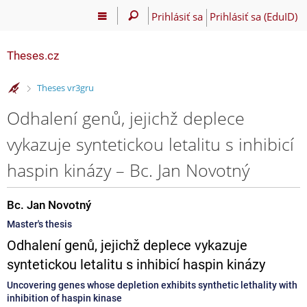
Prihlásiť sa
Prihlásiť sa (EduID)
Theses.cz
>
Theses vr3gru
Odhalení genů, jejichž deplece
vykazuje syntetickou letalitu s inhibicí
haspin kinázy – Bc. Jan Novotný
Bc. Jan Novotný
Master's thesis
Odhalení genů, jejichž deplece vykazuje
syntetickou letalitu s inhibicí haspin kinázy
Uncovering genes whose depletion exhibits synthetic lethality with
inhibition of haspin kinase