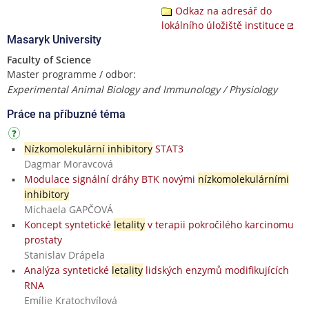
Odkaz na adresář do
lokálního úložiště instituce
Masaryk University
Faculty of Science
Master programme / odbor:
Experimental Animal Biology and Immunology / Physiology
Práce na příbuzné téma
Nízkomolekulární inhibitory
STAT3
Dagmar Moravcová
Modulace signální dráhy BTK novými
nízkomolekulárními
inhibitory
Michaela GAPČOVÁ
Koncept syntetické
letality
v terapii pokročilého karcinomu
prostaty
Stanislav Drápela
Analýza syntetické
letality
lidských enzymů modifikujících
RNA
Emílie Kratochvílová