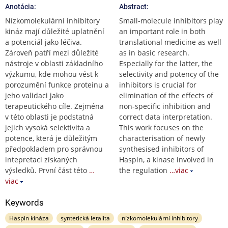
Anotácia:
Abstract:
Nízkomolekulární inhibitory
Small-molecule inhibitors play
kináz mají důležité uplatnění
an important role in both
a potenciál jako léčiva.
translational medicine as well
Zároveň patří mezi důležité
as in basic research.
nástroje v oblasti základního
Especially for the latter, the
výzkumu, kde mohou vést k
selectivity and potency of the
porozumění funkce proteinu a
inhibitors is crucial for
jeho validaci jako
elimination of the effects of
terapeutického cíle. Zejména
non-specific inhibition and
v této oblasti je podstatná
correct data interpretation.
jejich vysoká selektivita a
This work focuses on the
potence, která je důležitým
characterisation of newly
předpokladem pro správnou
synthesised inhibitors of
intepretaci získaných
Haspin, a kinase involved in
výsledků. První část této
…
the regulation
…viac
viac
Keywords
Haspin kináza
syntetická letalita
nízkomolekulární inhibitory