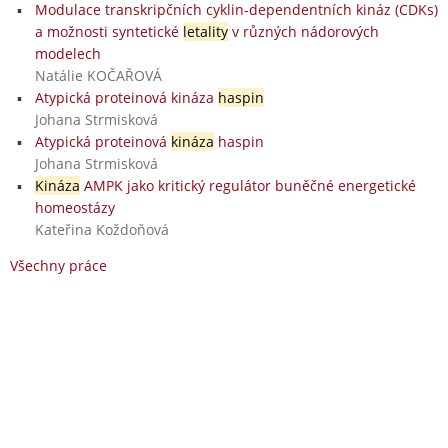
Modulace transkripčních cyklin-dependentních kináz (CDKs)
a možnosti syntetické
letality
v různých nádorových
modelech
Natálie KOČAŘOVÁ
Atypická proteinová kináza
haspin
Johana Strmisková
Atypická proteinová
kináza
haspin
Johana Strmisková
Kináza
AMPK jako kritický regulátor buněčné energetické
homeostázy
Kateřina Koždoňová
Všechny práce