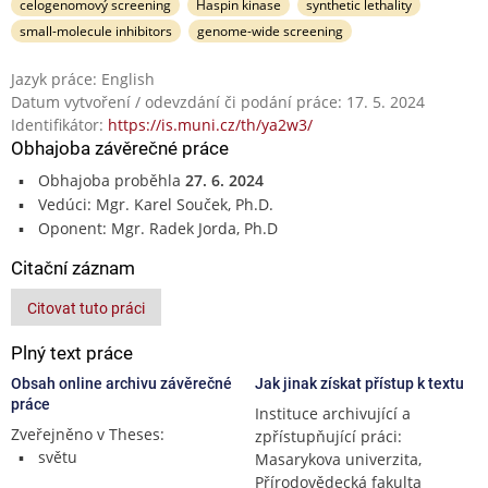
celogenomový screening
Haspin kinase
synthetic lethality
small-molecule inhibitors
genome-wide screening
Jazyk práce: English
Datum vytvoření / odevzdání či podání práce: 17. 5. 2024
Identifikátor:
https://is.muni.cz/th/ya2w3/
Obhajoba závěrečné práce
Obhajoba proběhla
27. 6. 2024
Vedúci: Mgr. Karel Souček, Ph.D.
Oponent: Mgr. Radek Jorda, Ph.D
Citační záznam
Citovat tuto práci
Plný text práce
Obsah online archivu závěrečné
Jak jinak získat přístup k textu
práce
Instituce archivující a
Zveřejněno v Theses:
zpřístupňující práci:
světu
Masarykova univerzita,
Přírodovědecká fakulta