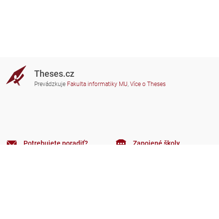
Theses.cz
Prevádzkuje
Fakulta informatiky MU
,
Více o Theses
Potrebujete poradiť?
Zapojené školy
theses@fi.muni.cz
Správcovia zapojených škôl
Nápoveda
Súkromie
Často kladené dotazy
Přístupnost
Zobrazit klasickou verzi